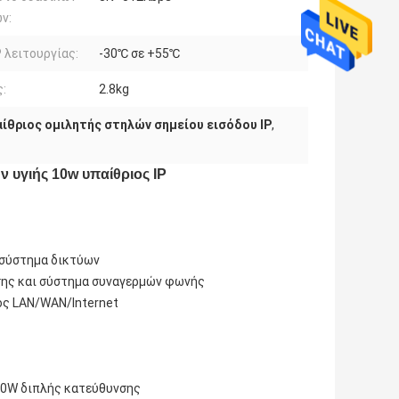
ν:
λειτουργίας:
-30℃ σε +55℃
:
2.8kg
ίθριος ομιλητής στηλών σημείου εισόδου IP
,
 υγιής 10w υπαίθριος IP
ό σύστημα δικτύων
ησης και σύστημα συναγερμών φωνής
ος LAN/WAN/Internet
10W διπλής κατεύθυνσης