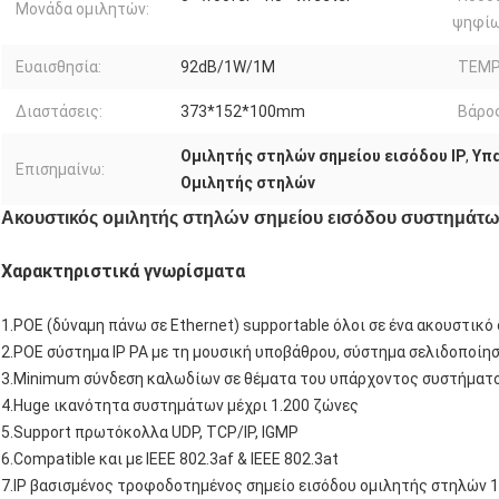
Μονάδα ομιλητών:
ψηφίω
Ευαισθησία:
92dB/1W/1M
TEMP 
Διαστάσεις:
373*152*100mm
Βάρος
Ομιλητής στηλών σημείου εισόδου IP
,
Υπα
Επισημαίνω:
Ομιλητής στηλών
Ακουστικός ομιλητής στηλών σημείου εισόδου συστημάτων
Χαρακτηριστικά γνωρίσματα
1.POE (δύναμη πάνω σε Ethernet) supportable όλοι σε ένα ακουστικ
2.POE σύστημα IP PA με τη μουσική υποβάθρου, σύστημα σελιδοποί
3.Minimum σύνδεση καλωδίων σε θέματα του υπάρχοντος συστήματ
4.Huge ικανότητα συστημάτων μέχρι 1.200 ζώνες
5.Support πρωτόκολλα UDP, TCP/IP, IGMP
6.Compatible και με IEEE 802.3af & IEEE 802.3at
7.IP βασισμένος τροφοδοτημένος σημείο εισόδου ομιλητής στηλών 