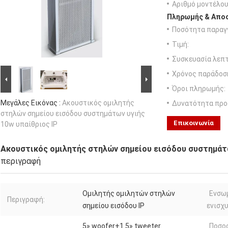
Αριθμό μοντέλου
Πληρωμής & Αποσ
Ποσότητα παραγγ
Τιμή:
Συσκευασία λεπτ
Χρόνος παράδοσ
Όροι πληρωμής:
Μεγάλες Εικόνας :
Ακουστικός ομιλητής
Δυνατότητα προ
στηλών σημείου εισόδου συστημάτων υγιής
Επικοινωνία
10w υπαίθριος IP
Ακουστικός ομιλητής στηλών σημείου εισόδου συστημάτω
περιγραφή
Ομιλητής ομιλητών στηλών
Ενσω
Περιγραφή:
σημείου εισόδου IP
ενισχυ
5» woofer+1.5» tweeter
Ποσο