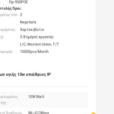
:
Fip-950POE
τολής Όροι:
ελίας min:
2
Negotiate
ομέρειες:
Χαρτοκιβώτιο
ης:
5-8 ημέρες εργασίας
L/C, Western Union, T/T
σφοράς:
10000pcs/Month
ν υγιής 10w υπαίθριος IP
ματωμένος
10W Watt
τής:
στό δυαδικών
8K~512Kbps