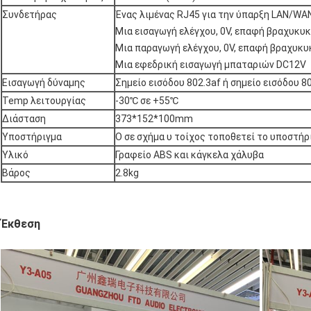
Συνδετήρας
Ένας λιμένας RJ45 για την ύπαρξη LAN/WA
Μια εισαγωγή ελέγχου, 0V, επαφή βραχυκ
Μια παραγωγή ελέγχου, 0V, επαφή βραχυκ
Μια εφεδρική εισαγωγή μπαταριών DC12V
Εισαγωγή δύναμης
Σημείο εισόδου 802.3af ή σημείο εισόδου 8
Temp λειτουργίας
-30℃ σε +55℃
Διάσταση
373*152*100mm
Υποστήριγμα
Ο σε σχήμα υ τοίχος τοποθετεί το υποστήρ
Υλικό
Γραφείο ABS και κάγκελα χάλυβα
Βάρος
2.8kg
Έκθεση