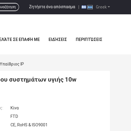
Ζητήστε ένα απόσπασμα
|
Greek
Αναζήτηση
ΕΛΆΤΕ ΣΕ ΕΠΑΦΉ ΜΕ
ΕΙΔΉΣΕΙΣ
ΠΕΡΙΠΤΏΣΕΙΣ
Υπαίθριος IP
δου συστημάτων υγιής 10w
ς:
Κίνα
FTD
CE, RoHS & ISO9001