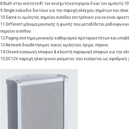
8.Built-στην ενότητα IP, τον ενισχυτή κατηγορία-δ και τον ομιλητή 1
9.Single καλώδιο δικτύων για την παροχή ελέγχου, σημάτων και ηλε
10.Same οι ομιλητές σημείου εισόδου επιτρέπουν για να είναι αρκετ
11.Different μήνυμα μουσικής ή φωνής που μεταδίδεται ραδιοφωνι
σημείου εισόδου
12.Paging σύστημα μουσικής καθορισμού προτεραιοτήτων και υποβ
13.Network διευθετήσιμος όγκος ομιλητών, πρίμο, πέρκες
14.Closed εισαγωγή επαφών & κλειστή παραγωγή επαφών για την ο
15.DC12V παροχή ηλεκτρικού ρεύματος που εισάγεται ως εφεδρική 