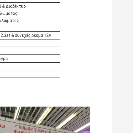
N & Διαδίκτυο
υκλώματος
υκλώματος
02.3at & συνεχές ρεύμα 12V
ιγμα