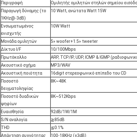
Περιγραφή
Ομιλητής ομιλητών στηλών σημείου εισόδο
Παραγωγή δύναμης (το
10 Watt, ανώτατα Watt 15W
1KHz@-3dB)
Ενσωματωμένος
10W Watt
ενισχυτής
Μονάδα ομιλητών
5» woofer+1.5» tweeter
Δίκτυο I/F
10/100Mbps
Πρωτόκολλο
ARP, TCP/IP, UDP, ICMP & IGMP (ραδιοφωνι
Ακουστικό σχήμα
MP3/WAV
Ακουστική ποιότητα
16digit στερεοφωνικό επίπεδο του CD
Ποσοστό
8K~48K
δειγματοληψίας
Ποσοστό δυαδικών
8K~512Kbps
ψηφίων
Ευαισθησία
92dB/1W/1M
S/N αναλογία
≧85dB
THD
≦0.1%
Απάντηση συχνότητας
100-18KHz (±3dB)