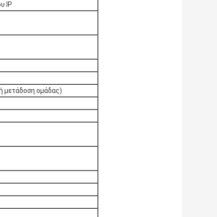
υ IP
κή μετάδοση ομάδας)