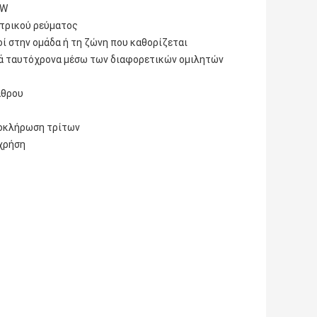
0W
κτρικού ρεύματος
οί στην ομάδα ή τη ζώνη που καθορίζεται
κά ταυτόχρονα μέσω των διαφορετικών ομιλητών
άθρου
λοκλήρωση τρίτων
χρήση