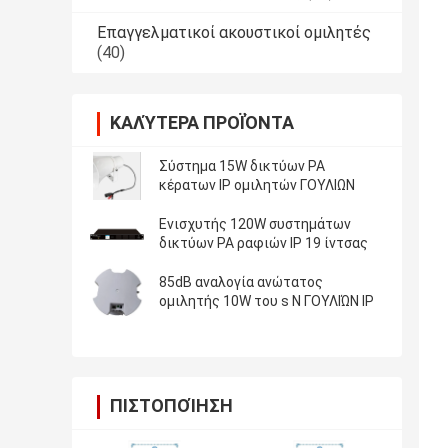
Επαγγελματικοί ακουστικοί ομιλητές
(40)
ΚΑΛΎΤΕΡΑ ΠΡΟΪΌΝΤΑ
Σύστημα 15W δικτύων PA
κέρατων IP ομιλητών ΓΟΥΛΙΩΝ
Ενισχυτής 120W συστημάτων
δικτύων PA ραφιών IP 19 ίντσας
85dB αναλογία ανώτατος
ομιλητής 10W του s Ν ΓΟΥΛΙΏΝ IP
ΠΙΣΤΟΠΟΊΗΣΗ