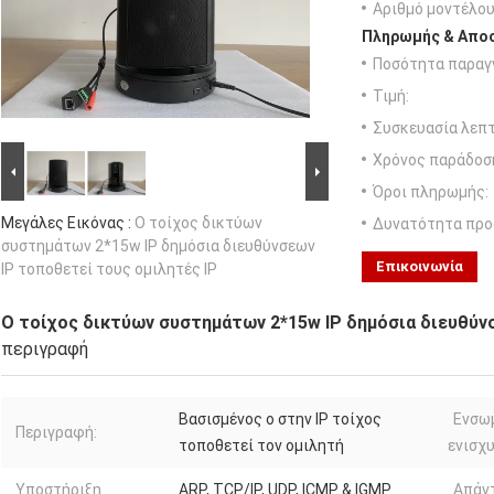
Αριθμό μοντέλου
Πληρωμής & Αποσ
Ποσότητα παραγγ
Τιμή:
Συσκευασία λεπτ
Χρόνος παράδοσ
Όροι πληρωμής:
Μεγάλες Εικόνας :
Ο τοίχος δικτύων
Δυνατότητα προ
συστημάτων 2*15w IP δημόσια διευθύνσεων
Επικοινωνία
IP τοποθετεί τους ομιλητές IP
Ο τοίχος δικτύων συστημάτων 2*15w IP δημόσια διευθύνσ
περιγραφή
Βασισμένος ο στην IP τοίχος
Ενσω
Περιγραφή:
τοποθετεί τον ομιλητή
ενισχυ
Υποστήριξη
ARP, TCP/IP, UDP, ICMP & IGMP
Απάν