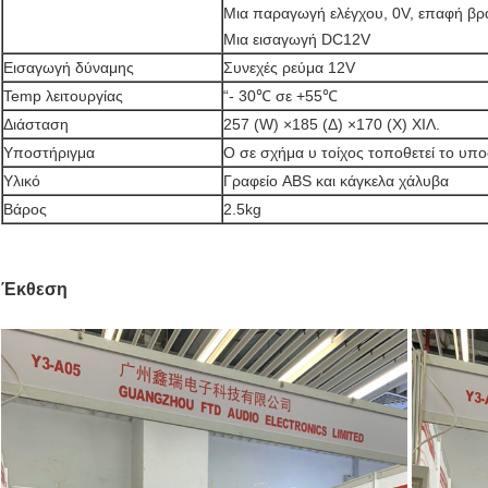
Μια παραγωγή ελέγχου, 0V, επαφή β
Μια εισαγωγή DC12V
Εισαγωγή δύναμης
Συνεχές ρεύμα 12V
Temp λειτουργίας
“- 30℃ σε +55℃
Διάσταση
257 (W) ×185 (Δ) ×170 (Χ) ΧΙΛ.
Υποστήριγμα
Ο σε σχήμα υ τοίχος τοποθετεί το υπ
Υλικό
Γραφείο ABS και κάγκελα χάλυβα
Βάρος
2.5kg
Έκθεση