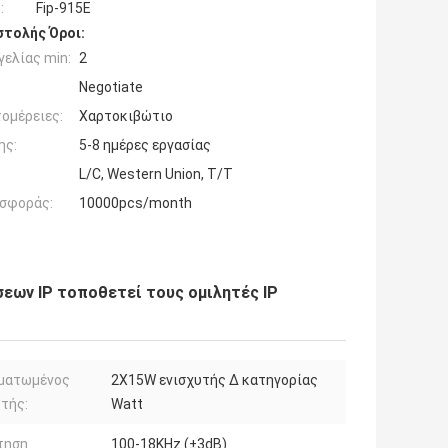
:
Fip-915E
τολής Όροι:
ελίας min:
2
Negotiate
ομέρειες:
Χαρτοκιβώτιο
ης:
5-8 ημέρες εργασίας
L/C, Western Union, T/T
σφοράς:
10000pcs/month
εων IP τοποθετεί τους ομιλητές IP
ματωμένος
2X15W ενισχυτής Δ κατηγορίας
τής:
Watt
τηση
100-18KHz (±3dB)