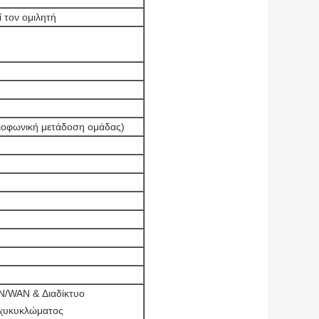
ί τον ομιλητή
ιοφωνική μετάδοση ομάδας)
AN/WAN & Διαδίκτυο
αχυκυκλώματος