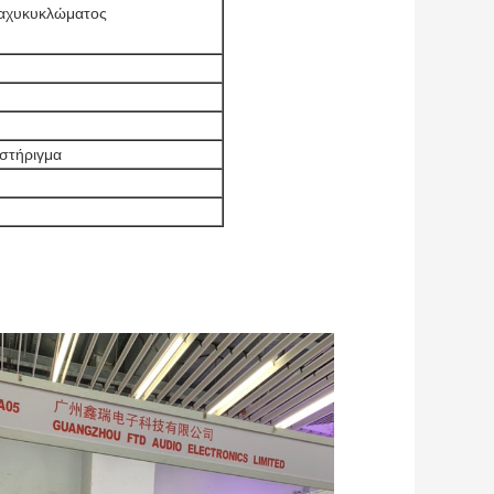
ραχυκυκλώματος
οστήριγμα