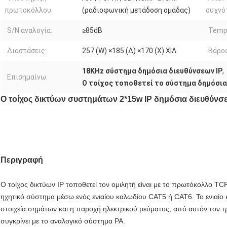
πρωτοκόλλου:
(ραδιοφωνική μετάδοση ομάδας)
συχνό
S/N αναλογία:
≥85dB
Temp 
Διαστάσεις:
257 (W) ×185 (Δ) ×170 (Χ) ΧΙΛ.
Βάρος
18KHz σύστημα δημόσια διευθύνσεων IP
,
Επισημαίνω:
Ο τοίχος τοποθετεί το σύστημα δημόσια
Ο τοίχος δικτύων συστημάτων 2*15w IP δημόσια διευθύνσεω
Περιγραφή
Ο τοίχος δικτύων IP τοποθετεί τον ομιλητή είναι με το πρωτόκολλο TCP/
ηχητικό σύστημα μέσω ενός ενιαίου καλωδίου CAT5 ή CAT6. Το ενιαίο κ
στοιχεία σημάτων και η παροχή ηλεκτρικού ρεύματος, από αυτόν τον 
συγκρίνει με το αναλογικό σύστημα PA.