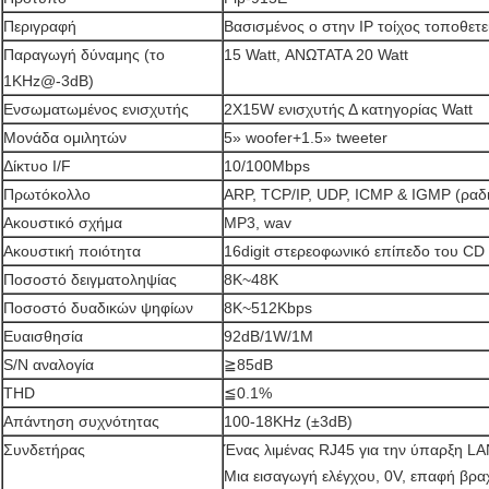
Περιγραφή
Βασισμένος ο στην IP τοίχος τοποθετε
Παραγωγή δύναμης (το
15 Watt, ΑΝΩΤΑΤΑ 20 Watt
1KHz@-3dB)
Ενσωματωμένος ενισχυτής
2X15W ενισχυτής Δ κατηγορίας Watt
Μονάδα ομιλητών
5» woofer+1.5» tweeter
Δίκτυο I/F
10/100Mbps
Πρωτόκολλο
ARP, TCP/IP, UDP, ICMP & IGMP (ραδ
Ακουστικό σχήμα
MP3, wav
Ακουστική ποιότητα
16digit στερεοφωνικό επίπεδο του CD
Ποσοστό δειγματοληψίας
8K~48K
Ποσοστό δυαδικών ψηφίων
8K~512Kbps
Ευαισθησία
92dB/1W/1M
S/N αναλογία
≧85dB
THD
≦0.1%
Απάντηση συχνότητας
100-18KHz (±3dB)
Συνδετήρας
Ένας λιμένας RJ45 για την ύπαρξη L
Μια εισαγωγή ελέγχου, 0V, επαφή βρ