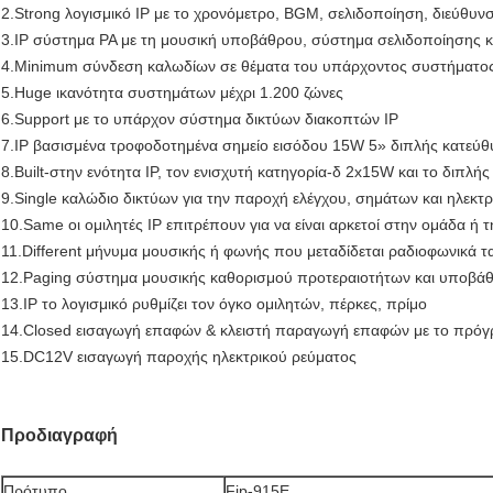
2.Strong λογισμικό IP με το χρονόμετρο, BGM, σελιδοποίηση, διεύθυν
3.IP σύστημα PA με τη μουσική υποβάθρου, σύστημα σελιδοποίησης
4.Minimum σύνδεση καλωδίων σε θέματα του υπάρχοντος συστήματος
5.Huge ικανότητα συστημάτων μέχρι 1.200 ζώνες
6.Support με το υπάρχον σύστημα δικτύων διακοπτών IP
7.IP βασισμένα τροφοδοτημένα σημείο εισόδου 15W 5» διπλής κατεύθ
8.Built-στην ενότητα IP, τον ενισχυτή κατηγορία-δ 2x15W και το διπλή
9.Single καλώδιο δικτύων για την παροχή ελέγχου, σημάτων και ηλεκτ
10.Same οι ομιλητές IP επιτρέπουν για να είναι αρκετοί στην ομάδα ή 
11.Different μήνυμα μουσικής ή φωνής που μεταδίδεται ραδιοφωνικά 
12.Paging σύστημα μουσικής καθορισμού προτεραιοτήτων και υποβά
13.IP το λογισμικό ρυθμίζει τον όγκο ομιλητών, πέρκες, πρίμο
14.Closed εισαγωγή επαφών & κλειστή παραγωγή επαφών με το πρό
15.DC12V εισαγωγή παροχής ηλεκτρικού ρεύματος
Προδιαγραφή
Πρότυπο
Fip-915E