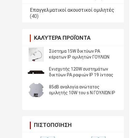
Επαγγελματικοί ακουστικοί ομιλητές
(40)
ΚΑΛΎΤΕΡΑ ΠΡΟΪΌΝΤΑ
Σύστημα 15W δικτύων PA
κέρατων IP ομιλητών ΓΟΥΛΙΩΝ
Ενισχυτής 120W συστημάτων
δικτύων PA ραφιών IP 19 ίντσας
85dB αναλογία ανώτατος
ομιλητής 10W του s Ν ΓΟΥΛΙΏΝ IP
ΠΙΣΤΟΠΟΊΗΣΗ