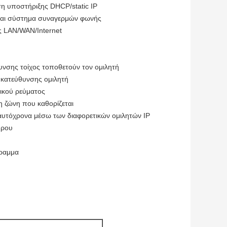
ση υποστήριξης DHCP/static IP
 και σύστημα συναγερμών φωνής
 LAN/WAN/Internet
υνσης τοίχος τοποθετούν τον ομιλητή
ς κατεύθυνσης ομιλητή
ρικού ρεύματος
τη ζώνη που καθορίζεται
ταυτόχρονα μέσω των διαφορετικών ομιλητών IP
θρου
γραμμα