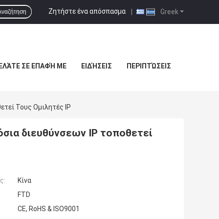
Ζητήστε ένα απόσπασμα
|
Greek
Αναζήτηση
ΕΛΆΤΕ ΣΕ ΕΠΑΦΉ ΜΕ
ΕΙΔΉΣΕΙΣ
ΠΕΡΙΠΤΏΣΕΙΣ
ετεί Τους Ομιλητές IP
όσια διευθύνσεων IP τοποθετεί
ς:
Κίνα
FTD
CE, RoHS & ISO9001