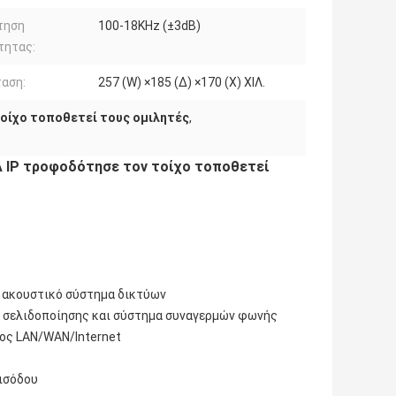
τηση
100-18KHz (±3dB)
τητας:
αση:
257 (W) ×185 (Δ) ×170 (Χ) ΧΙΛ.
τοίχο τοποθετεί τους ομιλητές
,
A IP τροφοδότησε τον τοίχο τοποθετεί
να ακουστικό σύστημα δικτύων
μα σελιδοποίησης και σύστημα συναγερμών φωνής
τος LAN/WAN/Internet
εισόδου