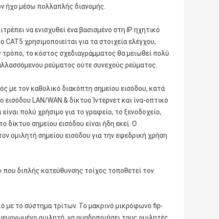
ον ήχο μέσω πολλαπλής διανομής.
τρέπει να ενισχυθεί ένα βασισμένο στη IP ηχητικό
ο CAT5 χρησιμοποιείται για τα στοιχεία ελέγχου,
ν τρόπο, το κόστος σχεδιαγράμματος θα μειωθεί πολύ
αλλασσόμενου ρεύματος ούτε συνεχούς ρεύματος.
ς με τον καθολικό διακόπτη σημείου εισόδου, κατά
ίο εισόδου LAN/WAN & δίκτυο Ίντερνετ και ίνα-οπτικό
 είναι πολύ χρήσιμο για το γραφείο, το ξενοδοχείο,
ο δίκτυο σημείου εισόδου είναι ήδη εκεί. Ο
ον ομιλητή σημείου εισόδου για την εφεδρική χρήση
ο» που διπλής κατεύθυνσης τοίχος τοποθετεί τον
 με το σύστημα τρίτων. Το μακρινό μικρόφωνο fip-
 μεμονωμένο ομιλητή, να ομαδοποιήσει τους ομιλητές