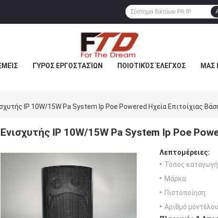
ΕΜΕΊΣ
ΓΎΡΟΣ ΕΡΓΟΣΤΑΣΊΩΝ
ΠΟΙΟΤΙΚΌΣ ΈΛΕΓΧΟΣ
ΜΑΣ 
σχυτής IP 10W/15W Pa System Ip Poe Powered Ηχεία Επιτοίχιας Βάσ
Ενισχυτής IP 10W/15W Pa System Ip Poe Powe
Λεπτομέρειες:
Τόπος καταγωγή
Μάρκα:
Πιστοποίηση:
Αριθμό μοντέλου