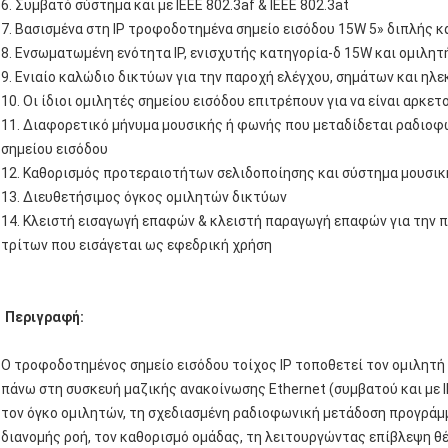
6. Συμβατό σύστημα και με IEEE 802.3af & IEEE 802.3at
7. Βασισμένα στη IP τροφοδοτημένα σημείο εισόδου 15W 5» διπλής 
8. Ενσωματωμένη ενότητα IP, ενισχυτής κατηγορία-δ 15W και ομιλητ
9. Ενιαίο καλώδιο δικτύων για την παροχή ελέγχου, σημάτων και ηλ
10. Οι ίδιοι ομιλητές σημείου εισόδου επιτρέπουν για να είναι αρκε
11. Διαφορετικό μήνυμα μουσικής ή φωνής που μεταδίδεται ραδιο
σημείου εισόδου
12. Καθορισμός προτεραιοτήτων σελιδοποίησης και σύστημα μουσι
13. Διευθετήσιμος όγκος ομιλητών δικτύων
14. Κλειστή εισαγωγή επαφών & κλειστή παραγωγή επαφών για την
τρίτων που εισάγεται ως εφεδρική χρήση
Περιγραφή:
Ο τροφοδοτημένος σημείο εισόδου τοίχος IP τοποθετεί τον ομιλητή ε
πάνω στη συσκευή μαζικής ανακοίνωσης Ethernet (συμβατού και με IEE
τον όγκο ομιλητών, τη σχεδιασμένη ραδιοφωνική μετάδοση προγρά
διανομής ροή, τον καθορισμό ομάδας, τη λειτουργώντας επίβλεψη θέ