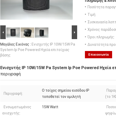
Πληρωμής & Αποσ
Ποσότητα παραγγ
Τιμή:
Συσκευασία λεπτ
Χρόνος παράδοσ
Όροι πληρωμής:
Μεγάλες Εικόνας :
Ενισχυτής IP 10W/15W Pa
Δυνατότητα προ
System Ip Poe Powered Ηχεία επιτοίχιας
Επικοινωνία
βάσης
Ενισχυτής IP 10W/15W Pa System Ip Poe Powered Ηχεία ε
περιγραφή
Ο τοίχος σημείου εισόδου IP
Παρα
Περιγραφή:
τοποθετεί τον ομιλητή
(το 1
Ενσωματωμένος
15W Watt
Ποσο
ενισχυτής:
ψηφίω