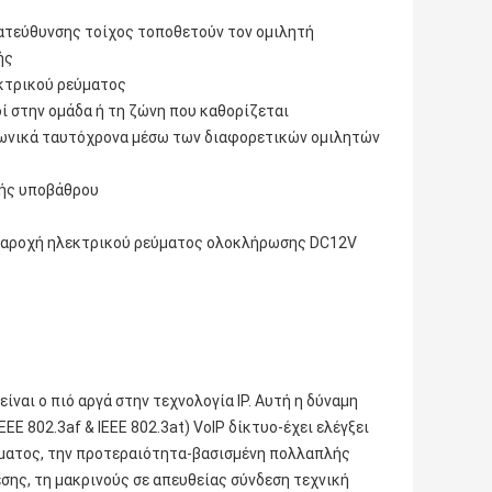
κατεύθυνσης τοίχος τοποθετούν τον ομιλητή
ής
εκτρικού ρεύματος
τοί στην ομάδα ή τη ζώνη που καθορίζεται
φωνικά ταυτόχρονα μέσω των διαφορετικών ομιλητών
κής υποβάθρου
 παροχή ηλεκτρικού ρεύματος ολοκλήρωσης DC12V
ίναι ο πιό αργά στην τεχνολογία IP. Αυτή η δύναμη
E 802.3af & IEEE 802.3at) VoIP δίκτυο-έχει ελέγξει
μματος, την προτεραιότητα-βασισμένη πολλαπλής
σης, τη μακρινούς σε απευθείας σύνδεση τεχνική