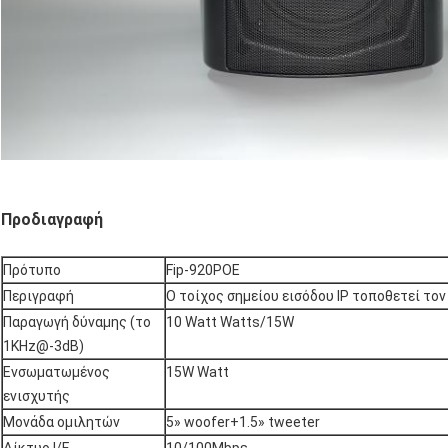
Προδιαγραφή
Πρότυπο
Fip-920POE
Περιγραφή
Ο τοίχος σημείου εισόδου IP τοποθετεί τον
Παραγωγή δύναμης (το
10 Watt Watts/15W
1KHz@-3dB)
Ενσωματωμένος
15W Watt
ενισχυτής
Μονάδα ομιλητών
5» woofer+1.5» tweeter