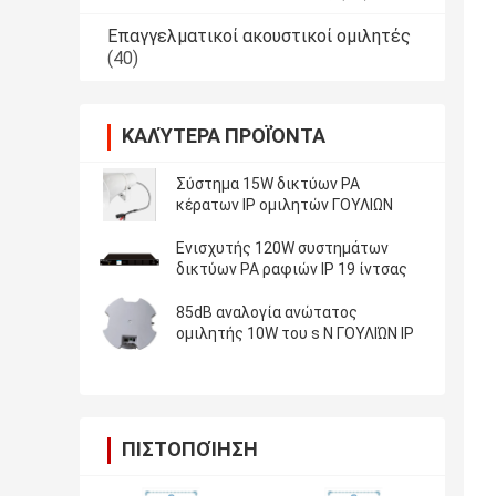
Επαγγελματικοί ακουστικοί ομιλητές
(40)
ΚΑΛΎΤΕΡΑ ΠΡΟΪΌΝΤΑ
Σύστημα 15W δικτύων PA
κέρατων IP ομιλητών ΓΟΥΛΙΩΝ
Ενισχυτής 120W συστημάτων
δικτύων PA ραφιών IP 19 ίντσας
85dB αναλογία ανώτατος
ομιλητής 10W του s Ν ΓΟΥΛΙΏΝ IP
ΠΙΣΤΟΠΟΊΗΣΗ