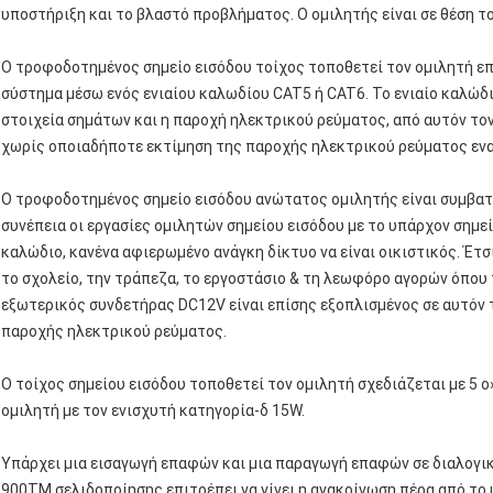
υποστήριξη και το βλαστό προβλήματος. Ο ομιλητής είναι σε θέση τ
Ο τροφοδοτημένος σημείο εισόδου τοίχος τοποθετεί τον ομιλητή επι
σύστημα μέσω ενός ενιαίου καλωδίου CAT5 ή CAT6. Το ενιαίο καλώδι
στοιχεία σημάτων και η παροχή ηλεκτρικού ρεύματος, από αυτόν το
χωρίς οποιαδήποτε εκτίμηση της παροχής ηλεκτρικού ρεύματος εν
Ο τροφοδοτημένος σημείο εισόδου ανώτατος ομιλητής είναι συμβατό
συνέπεια οι εργασίες ομιλητών σημείου εισόδου με το υπάρχον σημε
καλώδιο, κανένα αφιερωμένο ανάγκη δίκτυο να είναι οικιστικός. Έτσι
το σχολείο, την τράπεζα, το εργοστάσιο & τη λεωφόρο αγορών όπου τ
εξωτερικός συνδετήρας DC12V είναι επίσης εξοπλισμένος σε αυτόν τ
παροχής ηλεκτρικού ρεύματος.
Ο τοίχος σημείου εισόδου τοποθετεί τον ομιλητή σχεδιάζεται με 5 
ομιλητή με τον ενισχυτή κατηγορία-δ 15W.
Υπάρχει μια εισαγωγή επαφών και μια παραγωγή επαφών σε διαλογικό
900TM σελιδοποίησης επιτρέπει να γίνει η ανακοίνωση πέρα από το