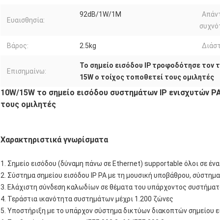
92dB/1W/1M
Απάν
Ευαισθησία:
συχνό
Βάρος:
2.5kg
Διάστ
Το σημείο εισόδου IP τροφοδότησε τον 
Επισημαίνω:
15W ο τοίχος τοποθετεί τους ομιλητές
10W/15W το σημείο εισόδου συστημάτων IP ενισχυτών P
τους ομιλητές
Χαρακτηριστικά γνωρίσματα
1. Σημείο εισόδου (δύναμη πάνω σε Ethernet) supportable όλοι σε έ
2. Σύστημα σημείου εισόδου IP PA με τη μουσική υποβάθρου, σύστη
3. Ελάχιστη σύνδεση καλωδίων σε θέματα του υπάρχοντος συστήμα
4. Τεράστια ικανότητα συστημάτων μέχρι 1.200 ζώνες
5. Υποστήριξη με το υπάρχον σύστημα δικτύων διακοπτών σημείου 