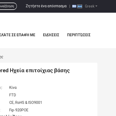
Ζητήστε ένα απόσπασμα
|
Greek
Αναζήτηση
ΕΛΆΤΕ ΣΕ ΕΠΑΦΉ ΜΕ
ΕΙΔΉΣΕΙΣ
ΠΕΡΙΠΤΏΣΕΙΣ
ης
red Ηχεία επιτοίχιας βάσης
ς:
Κίνα
FTD
CE, RoHS & ISO9001
:
Fip-920POE