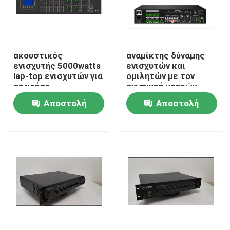
Περίπου εμείς
ακουστικός
αναμίκτης δύναμης
Γύρος εργοστασίων
ενισχυτής 5000watts
ενισχυτών και
lap-top ενισχυτών για
ομιλητών με τον
τη χρήση
ενισχυτή μητρών
Ποιοτικός έλεγχος
Αποστολή
Αποστολή
ερώτησης
ερώτησης
Μας ελάτε σε επαφή με
Ειδήσεις
Περιπτώσεις
Ενισχυτής συστημάτων PA