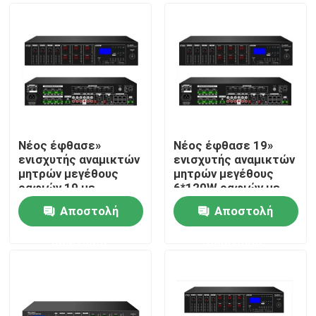
Νέος έφθασε»
Νέος έφθασε 19»
ενισχυτής αναμικτών
ενισχυτής αναμικτών
μητρών μεγέθους
μητρών μεγέθους
ραφιών 19 με
6*120W ραφιών με
USB/SD/FM/BT
USB/SD/FM/BT
Αποστολή
Αποστολή
Σπίτι
ερώτησης
ερώτησης
Προϊόντα
Βίντεο