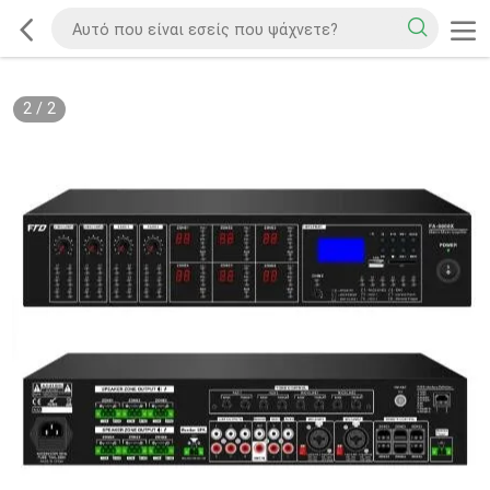
2
/
2