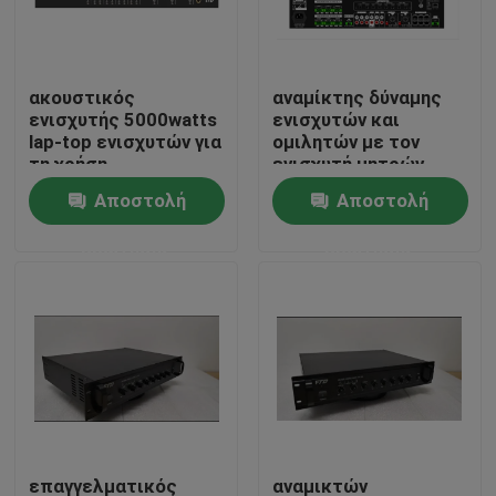
Περίπου εμείς
ακουστικός
αναμίκτης δύναμης
ενισχυτής 5000watts
ενισχυτών και
Γύρος εργοστασίων
lap-top ενισχυτών για
ομιλητών με τον
τη χρήση
ενισχυτή μητρών
Αποστολή
Αποστολή
Ποιοτικός έλεγχος
ερώτησης
ερώτησης
Μας ελάτε σε επαφή με
Ειδήσεις
Περιπτώσεις
Ενισχυτής συστημάτων PA
επαγγελματικός
αναμικτών