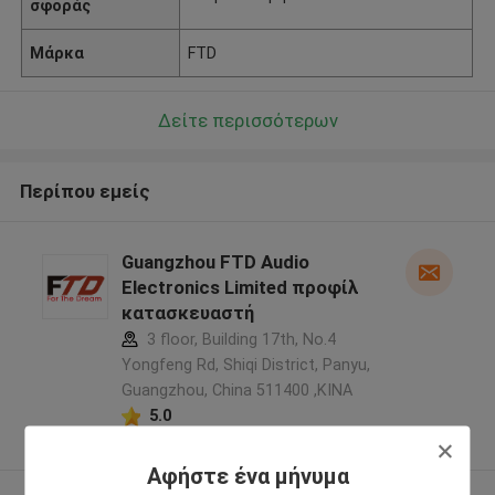
σφοράς
Μάρκα
FTD
Δείτε περισσότερων
Περίπου εμείς
Guangzhou FTD Audio
Electronics Limited προφίλ
κατασκευαστή
3 floor, Building 17th, No.4
Yongfeng Rd, Shiqi District, Panyu,
Guangzhou, China 511400 ,ΚΙΝΑ
5.0
Ελεγχμένος προμηθευτής
Αφήστε ένα μήνυμα