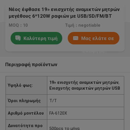
Νέος έφθασε 19» ενισχυτής αναμικτών μητρών
μεγέθους 6*120W ραφιών με USB/SD/FM/BT
MOQ：10
Τιμή：negotiable
Καλύτερη τιμή
Μας ελάτε σε
επαφή με
Περιγραφή προϊόντων
19» ενισχυτής αναμικτών μητρών
,
Υψηλό φως:
Ενισχυτής αναμικτών μητρών USB
Όροι πληρωμής
T/T
Αριθμό μοντέλου
FA-6120X
Δυνατότητα προ
500pcs το μήνα