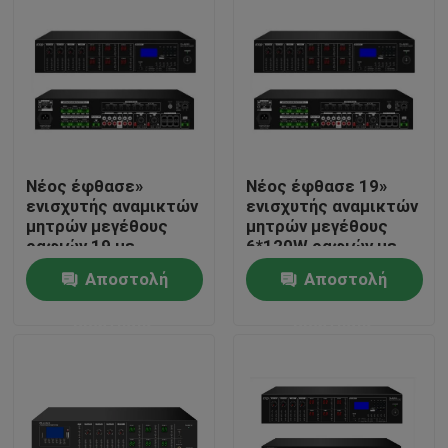
Νέος έφθασε»
Νέος έφθασε 19»
ενισχυτής αναμικτών
ενισχυτής αναμικτών
μητρών μεγέθους
μητρών μεγέθους
ραφιών 19 με
6*120W ραφιών με
USB/SD/FM/BT
USB/SD/FM/BT
Αποστολή
Αποστολή
Σπίτι
ερώτησης
ερώτησης
Προϊόντα
Βίντεο