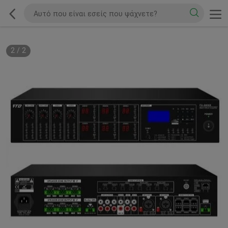
2
/
2