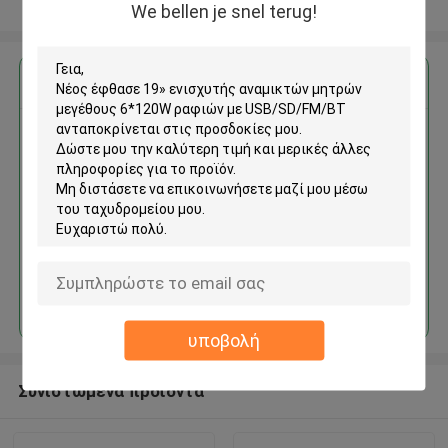
Δείτε περισσότερων
We bellen je snel terug!
Αποκτήστε την καλύτερη τιμή για
Νέος έφθασε 19» ενισχυτής
αναμικτών μητρών μεγέθους
6*120W ραφιών με
USB/SD/FM/BT
Να συνεχίσει
υποβολή
Συνιστώμενα προϊόντα