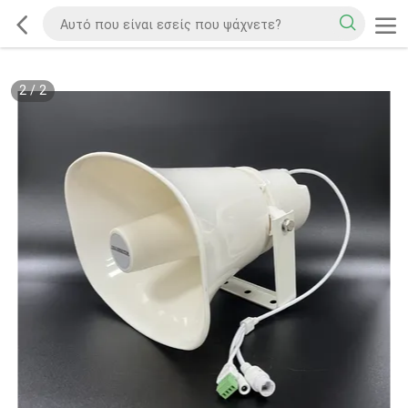
2
/
2