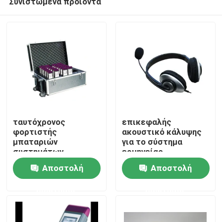
Συνιστώμενα προϊόντα
ταυτόχρονος
επικεφαλής
φορτιστής
ακουστικό κάλυψης
μπαταριών
για το σύστημα
συστημάτων
ερμηνείας
Σπίτι
ερμηνείας παροχής
Αποστολή
Αποστολή
ηλεκτρικού
ρεύματος φορτιστών
Προϊόντα
ερώτησης
ερώτησης
μπαταριών
Βίντεο