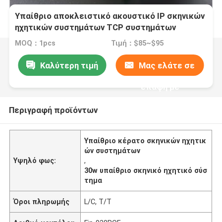
Υπαίθριο αποκλειστικό ακουστικό IP σκηνικών
ηχητικών συστημάτων TCP συστημάτων
κέρατων 30w
MOQ：1pcs
Τιμή：$85~$95
Καλύτερη τιμή
Μας ελάτε σε
επαφή με
Περιγραφή προϊόντων
Υπαίθριο κέρατο σκηνικών ηχητικ
ών συστημάτων
Υψηλό φως:
,
30w υπαίθριο σκηνικό ηχητικό σύσ
τημα
Όροι πληρωμής
L/C, T/T