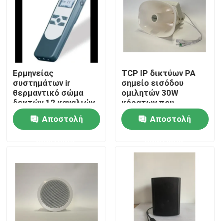
Περίπου εμείς
Γύρος εργοστασίων
Ερμηνείας
TCP IP δικτύων PA
συστημάτων ir
σημείο εισόδου
Ποιοτικός έλεγχος
θερμαντικό σώμα
ομιλητών 30W
δεκτών 12 καναλιών
κέρατων που
IR ασύρματο
τροφοδοτείται
Αποστολή
Αποστολή
Μας ελάτε σε επαφή με
υπαίθριο
ερώτησης
ερώτησης
Ειδήσεις
Περιπτώσεις
Ενισχυτής συστημάτων PA