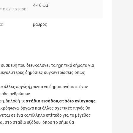
4-16 ωμ
τη αντίσταση:
α:
μαύρος
α συσκευή που διευκολύνει τα ηχητικά σήματα για
α μεγαλύτερες δημόσιες συγκεντρώσεις όπως
αι άλλες πηγές ήχου
για να δημιουργήσετε έναν
ομάδα ανθρώπων.
ρη, δηλαδή το
στάδιο εισόδου
,
στάδιο ενίσχυσης
,
μικρόφωνα, όργανα και άλλες σχετικές πηγές θα
νεται σε ένα κατάλληλο επίπεδο για το μέγεθος
αι στο στάδιο εξόδου, όπου το σήμα θα