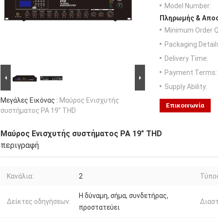
Model Number:
Πληρωμής & Αποσ
Minimum Order Q
Packaging Detail
Delivery Time:
Payment Terms:
Supply Ability:
Μεγάλες Εικόνας :
Μαύρος Ενισχυτής
Επικοινωνία
συστήματος PA 19" THD
Μαύρος Ενισχυτής συστήματος PA 19" THD
περιγραφή
Κανάλια:
2
Τύπο
Η δύναμη, σήμα, συνδετήρας,
Δείκτες οδηγήσεων:
Διαστ
προστατεύει