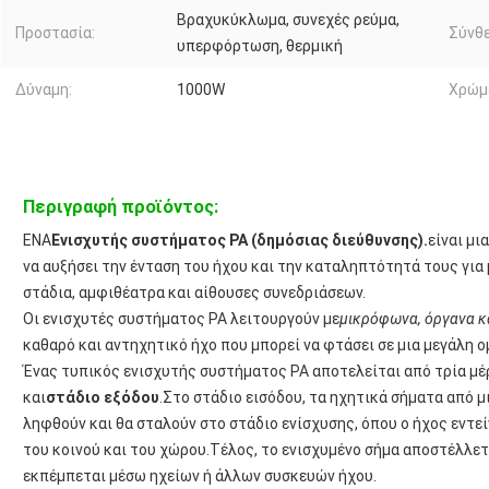
Βραχυκύκλωμα, συνεχές ρεύμα,
Προστασία:
Σύνθε
υπερφόρτωση, θερμική
Δύναμη:
1000W
Χρώμ
Περιγραφή προϊόντος:
ΕΝΑ
Ενισχυτής συστήματος PA (δημόσιας διεύθυνσης).
είναι μι
να αυξήσει την ένταση του ήχου και την καταληπτότητά τους γι
στάδια, αμφιθέατρα και αίθουσες συνεδριάσεων.
Οι ενισχυτές συστήματος PA λειτουργούν με
μικρόφωνα, όργανα κ
καθαρό και αντηχητικό ήχο που μπορεί να φτάσει σε μια μεγάλη 
Ένας τυπικός ενισχυτής συστήματος PA αποτελείται από τρία μέ
και
στάδιο εξόδου
.Στο στάδιο εισόδου, τα ηχητικά σήματα από 
ληφθούν και θα σταλούν στο στάδιο ενίσχυσης, όπου ο ήχος εντεί
του κοινού και του χώρου.Τέλος, το ενισχυμένο σήμα αποστέλλετ
εκπέμπεται μέσω ηχείων ή άλλων συσκευών ήχου.