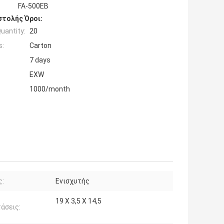
FA-500EB
τολής Όροι:
uantity:
20
s:
Carton
7 days
EXW
1000/month
ς:
Ενισχυτής
19 X 3,5 X 14,5
άσεις: