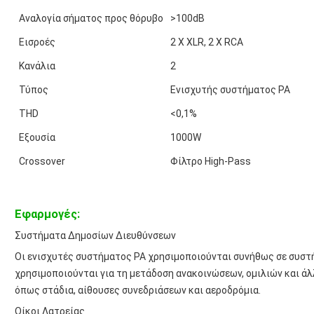
Αναλογία σήματος προς θόρυβο
>100dB
Εισροές
2 X XLR, 2 X RCA
Κανάλια
2
Τύπος
Ενισχυτής συστήματος PA
THD
<0,1%
Εξουσία
1000W
Crossover
Φίλτρο High-Pass
Εφαρμογές:
Συστήματα Δημοσίων Διευθύνσεων
Οι ενισχυτές συστήματος PA χρησιμοποιούνται συνήθως σε συστ
χρησιμοποιούνται για τη μετάδοση ανακοινώσεων, ομιλιών και ά
όπως στάδια, αίθουσες συνεδριάσεων και αεροδρόμια.
Οίκοι Λατρείας