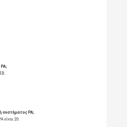
 PA;
EB.
τή συστήματος PA;
 είναι 20.