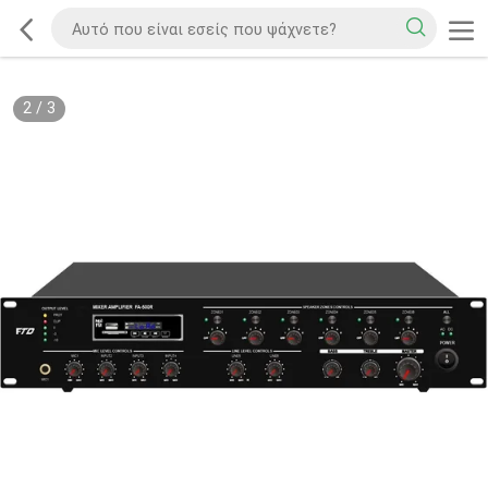
2
/
3