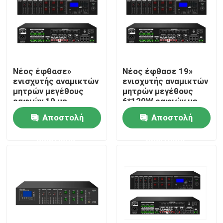
Νέος έφθασε»
Νέος έφθασε 19»
ενισχυτής αναμικτών
ενισχυτής αναμικτών
μητρών μεγέθους
μητρών μεγέθους
ραφιών 19 με
6*120W ραφιών με
USB/SD/FM/BT
USB/SD/FM/BT
Αποστολή
Αποστολή
ερώτησης
ερώτησης
Σπίτι
Προϊόντα
Βίντεο