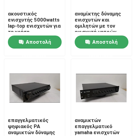
ακουστικός
αναμίκτης δύναμης
Περίπου εμείς
ενισχυτής 5000watts
ενισχυτών και
lap-top ενισχυτών για
ομιλητών με τον
τη χρήση
ενισχυτή μητρών
Γύρος εργοστασίων
Αποστολή
Αποστολή
ερώτησης
ερώτησης
Ποιοτικός έλεγχος
Μας ελάτε σε επαφή με
Ειδήσεις
Περιπτώσεις
επαγγελματικός
αναμικτών
ψηφιακός PA
επαγγελματικό
αναμικτών δύναμης
yamaha ενισχυτών
Ενισχυτής συστημάτων PA