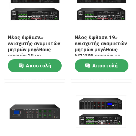
Νέος έφθασε»
Νέος έφθασε 19»
ενισχυτής αναμικτών
ενισχυτής αναμικτών
μητρών μεγέθους
μητρών μεγέθους
ραφιών 19 με
6*120W ραφιών με
USB/SD/FM/BT
USB/SD/FM/BT
Αποστολή
Αποστολή
ερώτησης
ερώτησης
Σπίτι
Προϊόντα
Βίντεο