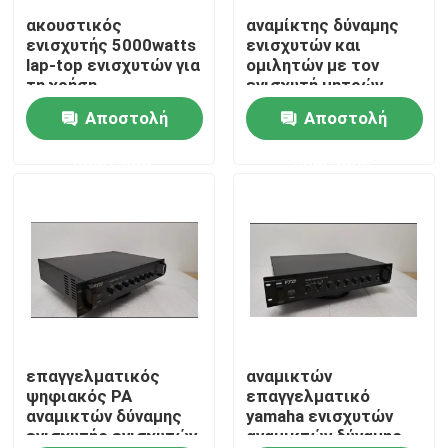
ακουστικός
αναμίκτης δύναμης
ενισχυτής 5000watts
ενισχυτών και
Περίπου εμείς
lap-top ενισχυτών για
ομιλητών με τον
τη χρήση
ενισχυτή μητρών
Αποστολή
Αποστολή
Γύρος εργοστασίων
ερώτησης
ερώτησης
Ποιοτικός έλεγχος
Μας ελάτε σε επαφή με
Ειδήσεις
Περιπτώσεις
επαγγελματικός
αναμικτών
ψηφιακός PA
επαγγελματικό
αναμικτών δύναμης
yamaha ενισχυτών
ενισχυτής ενισχυτών
αναμικτών δύναμης
Ενισχυτής συστημάτων PA