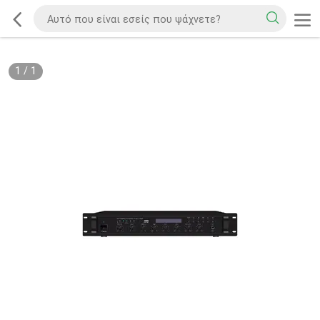
1
/
1