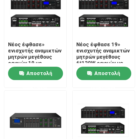
Νέος έφθασε»
Νέος έφθασε 19»
ενισχυτής αναμικτών
ενισχυτής αναμικτών
μητρών μεγέθους
μητρών μεγέθους
ραφιών 19 με
6*120W ραφιών με
USB/SD/FM/BT
USB/SD/FM/BT
Αποστολή
Αποστολή
ερώτησης
ερώτησης
Σπίτι
Προϊόντα
Βίντεο