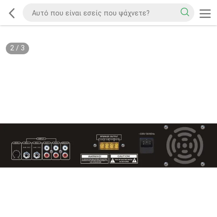
2
/
3