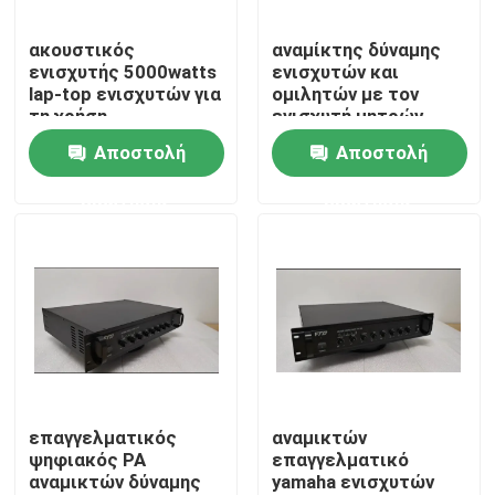
ακουστικός
αναμίκτης δύναμης
Περίπου εμείς
ενισχυτής 5000watts
ενισχυτών και
lap-top ενισχυτών για
ομιλητών με τον
τη χρήση
ενισχυτή μητρών
Γύρος εργοστασίων
Αποστολή
Αποστολή
ερώτησης
ερώτησης
Ποιοτικός έλεγχος
Μας ελάτε σε επαφή με
Ειδήσεις
Περιπτώσεις
επαγγελματικός
αναμικτών
ψηφιακός PA
επαγγελματικό
αναμικτών δύναμης
yamaha ενισχυτών
Ενισχυτής συστημάτων PA