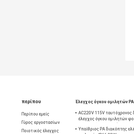
περίπου
Έλεγχος όγκου ομιλητών PA
AC220V 115V ταυτόχρονος 
Περίπου εμείς
έλεγχος όγκου ομιλητών φ
Γύρος εργοστασίων
μπαταριών συστημάτων ακο
Υπαίθριος PA διακόπτης ελ
Ποιοτικός έλεγχος