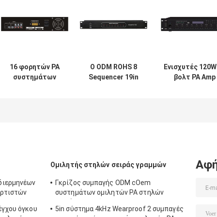
16 φορητών PA
Ο ODM ROHS 8
Ενισχυτές 120W
συστημάτων
Sequencer 19in
βολτ PA Amp
ενισχυτών 350W
δύναμης
συστημάτων
Ampli ωμ
ενισχυτών
προστασίας P
ηχητικών
δύναμης
βραχυκυκλώμα
συστημάτων
αναμικτών
δύναμης
καναλιών PA ράφι
τοποθετεί
Αφή
Ομιλητής στηλών σειράς γραμμών
διερμηνέων
Γκρίζος συμπαγής ODM cOem
ορτιστών
συστημάτων ομιλητών PA στηλών
υστικός PA
σειράς γραμμών RoHS
έγχου όγκου
5in σύστημα 4kHz Wearproof 2 συμπαγές