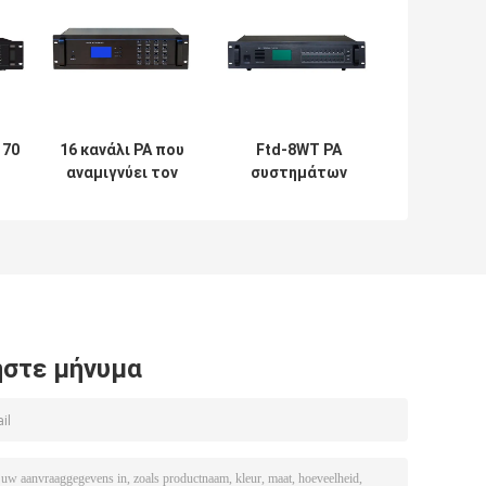
 70
16 κανάλι PA που
Ftd-8WT PA
αναμιγνύει τον
συστημάτων
ακουστικό
ενισχυτών
A
ελεγκτή 830W
ευφυής μνήμη
τος
ενισχυτών PA με
χρονομέτρων
το λιμένα RJ45
4GB 8GB
ελεγκτών
εβδομαδιαία
στε μήνυμα