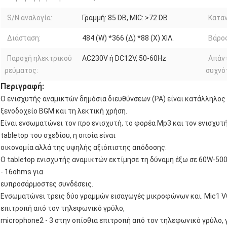
S/N αναλογία:
Γραμμή: 85 DB, MIC: >72 DB
Καταν
Διάσταση:
484 (W) *366 (Δ) *88 (Χ) ΧΙΛ.
Βάρος
Παροχή ηλεκτρικού
AC230V ή DC12V, 50-60Hz
Απάν
ρεύματος:
συχνό
Περιγραφή:
Ο ενισχυτής αναμικτών δημόσια διευθύνσεων (PA) είναι κατάλληλος γ
ξενοδοχείο BGM και τη λεκτική χρήση.
Είναι ενσωματώνει τον προ ενισχυτή, το φορέα Mp3 και τον ενισχυτ
tabletop του σχεδίου, η οποία είναι
οικονομία αλλά της υψηλής αξιόπιστης απόδοσης.
Ο tabletop ενισχυτής αναμικτών εκτίμησε τη δύναμη έξω σε 60W-500
‐ 16ohms για
ευπροσάρμοστες συνδέσεις.
Ενσωματώνει τρεις δύο γραμμών εισαγωγές μικροφώνων και. Mic1 V
επιτροπή από τον τηλεφωνικό γρύλο,
microphone2 ‐ 3 στην οπίσθια επιτροπή από τον τηλεφωνικό γρύλο, γ