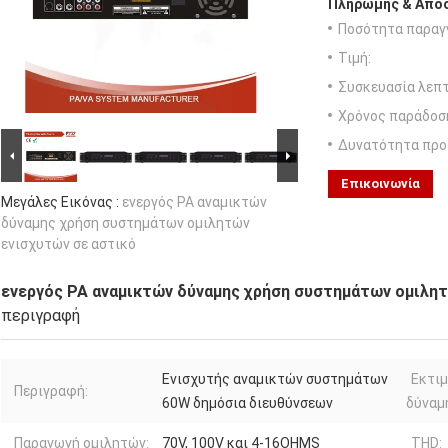
Πληρωμής & Αποσ
Ποσότητα παραγγ
Τιμή:
Συσκευασία λεπτ
Χρόνος παράδοσ
Δυνατότητα προ
Επικοινωνία
Μεγάλες Εικόνας :
ενεργός PA αναμικτών
δύναμης χρήση συστημάτων ομιλητών
ενισχυτών σε αστικό
ενεργός PA αναμικτών δύναμης χρήση συστημάτων ομιλητ
περιγραφή
Ενισχυτής αναμικτών συστημάτων
Εκτι
Περιγραφή:
60W δημόσια διευθύνσεων
δύναμ
Παραγωγή ομιλητών:
70V, 100V και 4-16OHMS
THD: