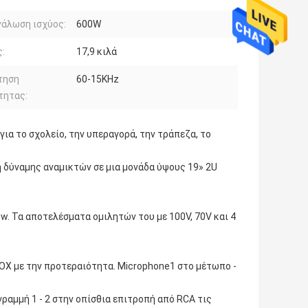
άλωση ισχύος:
600W
:
17,9 κιλά
τηση
60-15KHz
τητας:
ια το σχολείο, την υπεραγορά, την τράπεζα, το
ή δύναμης αναμικτών σε μια μονάδα ύψους 19» 2U
w. Τα αποτελέσματα ομιλητών του με 100V, 70V και 4
OX με την προτεραιότητα. Microphone1 στο μέτωπο -
ραμμή 1 ‐ 2 στην οπίσθια επιτροπή από RCA τις