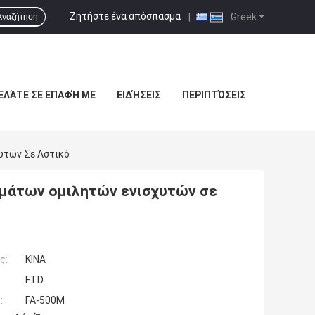
Ζητήστε ένα απόσπασμα
|
Greek
Αναζήτηση
ΕΛΆΤΕ ΣΕ ΕΠΑΦΉ ΜΕ
ΕΙΔΉΣΕΙΣ
ΠΕΡΙΠΤΏΣΕΙΣ
υτών Σε Αστικό
ημάτων ομιλητών ενισχυτών σε
ς:
ΚΙΝΑ
FTD
:
FA-500M