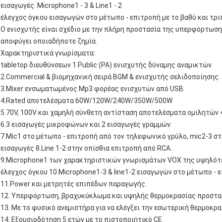
εισαγωγές. Microphone1 ‐ 3 & Line1 ‐ 2
έλεγχος όγκου εισαγωγών στο μέτωπο - επιτροπή με το βαθύ και τρι
Ο ενισχυτής είναι σχέδιο με την πλήρη προστασία της υπερφόρτωση
αποφύγει οποιαδήποτε ζημία.
Χαρακτηριστικά γνωρίσματα:
tabletop διευθύνσεων 1.Public (PA) ενισχυτής δύναμης αναμικτών.
2.Commercial & βιομηχανική σειρά BGM & ενισχυτής σελιδοποίησης.
3.Mixer ενσωματωμένος Mp3 φορέας ενισχυτών από USB.
4.Rated αποτελέσματα 60W/120W/240W/350W/500W
5.70V, 100V και χαμηλή σύνθετη αντίσταση αποτελέσματα ομιλητών 
6.3 εισαγωγές μικροφώνων και 2 εισαγωγές γραμμών.
7.Mic1 στο μέτωπο - επιτροπή από τον τηλεφωνικό γρύλο, mic2-3 σ
εισαγωγές 8.Line 1-2 στην οπίσθια επιτροπή από RCA.
9.Microphone1 των χαρακτηριστικών γνωρισμάτων VOX της υψηλότ
έλεγχος όγκου 10.Microphone1-3 & line1-2 εισαγωγών στο μέτωπο - ε
11.Power και μετρητές επιπέδων παραγωγής.
12. Υπερφόρτωση, βραχυκύκλωμα και υψηλής θερμοκρασίας προστα
13. Με το φυσικό ανεμιστήρα για να ελέγξει την εσωτερική θερμοκρα
14. Εξουσιοδότηση 5 ετών με το πιστοποιητικό CE.