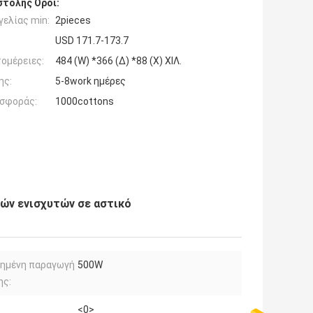
τολής Όροι:
ελίας min:
2pieces
USD 171.7-173.7
ομέρειες:
484 (W) *366 (Δ) *88 (Χ) ΧΙΛ.
ης:
5-8work ημέρες
σφοράς:
1000cottons
ών ενισχυτών σε αστικό
μημένη παραγωγή
500W
ης:
<0>