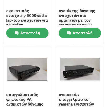
ακουστικός
αναμίκτης δύναμης
Περίπου εμείς
ενισχυτής 5000watts
ενισχυτών και
lap-top ενισχυτών για
ομιλητών με τον
τη χρήση
ενισχυτή μητρών
Γύρος εργοστασίων
Αποστολή
Αποστολή
ερώτησης
ερώτησης
Ποιοτικός έλεγχος
Μας ελάτε σε επαφή με
Ειδήσεις
Περιπτώσεις
επαγγελματικός
αναμικτών
ψηφιακός PA
επαγγελματικό
αναμικτών δύναμης
yamaha ενισχυτών
Ενισχυτής συστημάτων PA