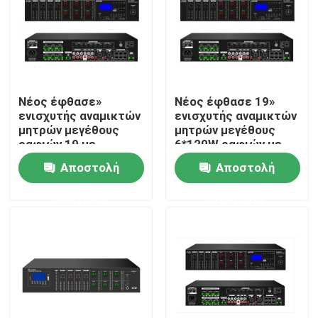
Νέος έφθασε»
Νέος έφθασε 19»
ενισχυτής αναμικτών
ενισχυτής αναμικτών
μητρών μεγέθους
μητρών μεγέθους
ραφιών 19 με
6*120W ραφιών με
USB/SD/FM/BT
USB/SD/FM/BT
Αποστολή
Αποστολή
ερώτησης
ερώτησης
Σπίτι
Προϊόντα
Βίντεο