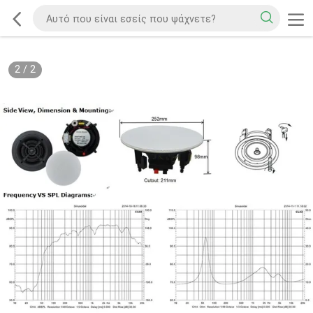
2
/
2