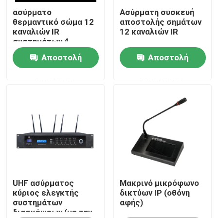
ασύρματο
Ασύρματη συσκευή
θερμαντικό σώμα 12
αποστολής σημάτων
Περίπου εμείς
καναλιών IR
12 καναλιών IR
συστημάτων 4
ομιλητών PA
Αποστολή
Αποστολή
Γύρος εργοστασίων
ερώτησης
ερώτησης
Ποιοτικός έλεγχος
Μας ελάτε σε επαφή με
Ειδήσεις
Περιπτώσεις
UHF ασύρματος
Μακρινό μικρόφωνο
κύριος ελεγκτής
δικτύων IP (οθόνη
συστημάτων
αφής)
διασκέψεων (με την
Ενισχυτής συστημάτων PA