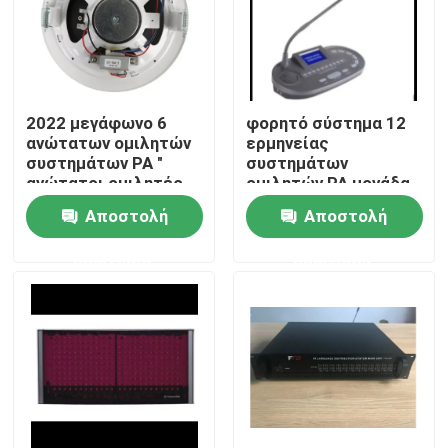
2022 μεγάφωνο 6
φορητό σύστημα 12
ανώτατων ομιλητών
ερμηνείας
συστημάτων PA "
συστημάτων
ανώτατοι ομιλητές
ομιλητών PA μονάδα
1.5W-3W-6W
διερμηνέων καναλιών
Αποστολή
Αποστολή
ερώτησης
ερώτησης
Σπίτι
Προϊόντα
Βίντεο