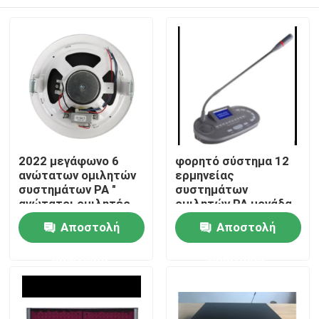
2022 μεγάφωνο 6
φορητό σύστημα 12
ανώτατων ομιλητών
ερμηνείας
συστημάτων PA "
συστημάτων
ανώτατοι ομιλητές
ομιλητών PA μονάδα
1.5W-3W-6W
διερμηνέων καναλιών
Σπίτι
Αποστολή
Αποστολή
ερώτησης
ερώτησης
Προϊόντα
Βίντεο