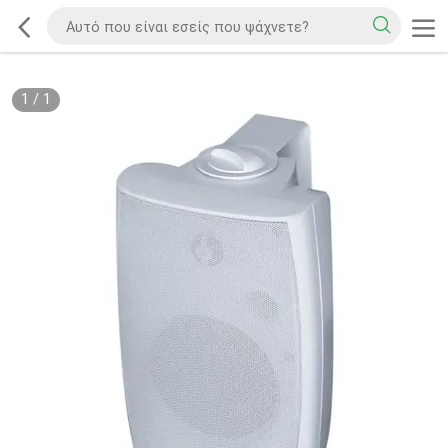
1
/
1