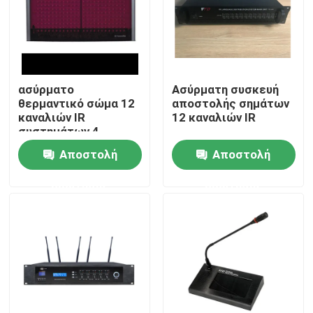
Περίπου εμείς
Γύρος εργοστασίων
ασύρματο
Ασύρματη συσκευή
θερμαντικό σώμα 12
αποστολής σημάτων
καναλιών IR
12 καναλιών IR
Ποιοτικός έλεγχος
συστημάτων 4
ομιλητών PA
Αποστολή
Αποστολή
Μας ελάτε σε επαφή με
ερώτησης
ερώτησης
Ειδήσεις
Περιπτώσεις
Ενισχυτής συστημάτων PA