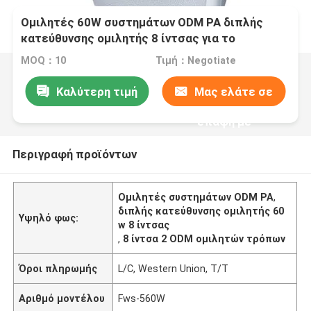
Ομιλητές 60W συστημάτων ODM PA διπλής
κατεύθυνσης ομιλητής 8 ίντσας για το
ξενοδοχείο γραφείων
MOQ：10
Τιμή：Negotiate
Καλύτερη τιμή
Μας ελάτε σε
επαφή με
Περιγραφή προϊόντων
Ομιλητές συστημάτων ODM PA
,
διπλής κατεύθυνσης ομιλητής 60
Υψηλό φως:
w 8 ίντσας
,
8 ίντσα 2 ODM ομιλητών τρόπων
Όροι πληρωμής
L/C, Western Union, T/T
Αριθμό μοντέλου
Fws-560W