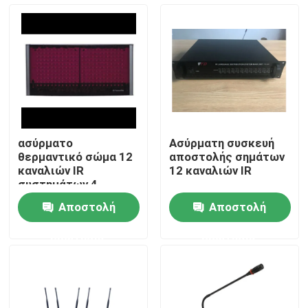
Περίπου εμείς
Γύρος εργοστασίων
Ποιοτικός έλεγχος
ασύρματο
Ασύρματη συσκευή
θερμαντικό σώμα 12
αποστολής σημάτων
Μας ελάτε σε επαφή με
καναλιών IR
12 καναλιών IR
συστημάτων 4
ομιλητών PA
Αποστολή
Αποστολή
Ειδήσεις
ερώτησης
ερώτησης
Περιπτώσεις
Ενισχυτής συστημάτων PA