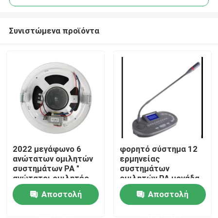
Συνιστώμενα προϊόντα
2022 μεγάφωνο 6
φορητό σύστημα 12
Σπίτι
ανώτατων ομιλητών
ερμηνείας
συστημάτων PA "
συστημάτων
ανώτατοι ομιλητές
ομιλητών PA μονάδα
Προϊόντα
1.5W-3W-6W
διερμηνέων καναλιών
Αποστολή
Αποστολή
ερώτησης
ερώτησης
Βίντεο