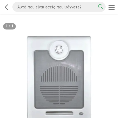
1
/
1