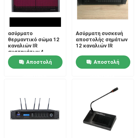
Περίπου εμείς
ασύρματο
Ασύρματη συσκευή
Γύρος εργοστασίων
θερμαντικό σώμα 12
αποστολής σημάτων
καναλιών IR
12 καναλιών IR
συστημάτων 4
Ποιοτικός έλεγχος
ομιλητών PA
Αποστολή
Αποστολή
ερώτησης
ερώτησης
Μας ελάτε σε επαφή με
Ειδήσεις
Περιπτώσεις
Ενισχυτής συστημάτων PA