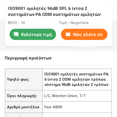
ISO9001 ομιλητές 96dB SPL 6 ίντσα 2
συστημάτων PA ODM συστημάτων ομιλητών
τρόπων
MOQ：10
Τιμή：Negotiate
Καλύτερη τιμή
Μας ελάτε σε
επαφή με
Περιγραφή προϊόντων
ISO9001 ομιλητές συστημάτων PA
,
Υψηλό φως:
6 ίντσα 2 ODM ομιλητών τρόπων
,
σύστημα 96dB ομιλητών 2 τρόπων
Όροι πληρωμής
L/C, Western Union, T/T
Αριθμό μοντέλου
Fws-440W