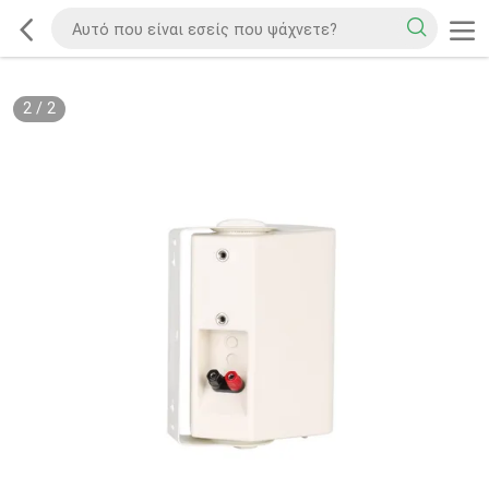
2
/
2