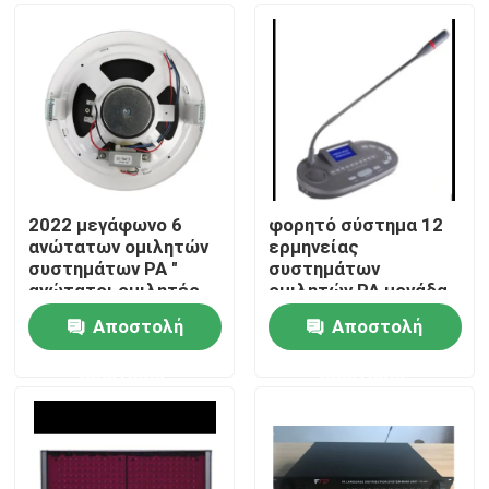
2022 μεγάφωνο 6
φορητό σύστημα 12
ανώτατων ομιλητών
ερμηνείας
συστημάτων PA "
συστημάτων
ανώτατοι ομιλητές
ομιλητών PA μονάδα
1.5W-3W-6W
διερμηνέων καναλιών
Αποστολή
Αποστολή
Σπίτι
ερώτησης
ερώτησης
Προϊόντα
Βίντεο