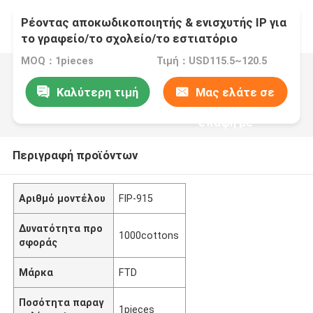
Ρέοντας αποκωδικοποιητής & ενισχυτής IP για
το γραφείο/το σχολείο/το εστιατόριο
MOQ：1pieces
Τιμή：USD115.5~120.5
Καλύτερη τιμή
Μας ελάτε σε
επαφή με
Περιγραφή προϊόντων
Αριθμό μοντέλου
FIP-915
Δυνατότητα προ
1000cottons
σφοράς
Μάρκα
FTD
Ποσότητα παραγ
1pieces