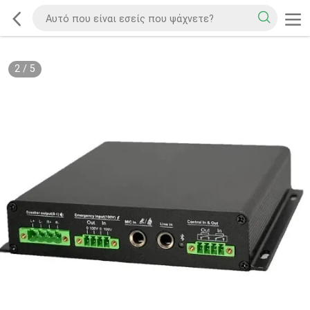
2
/
5