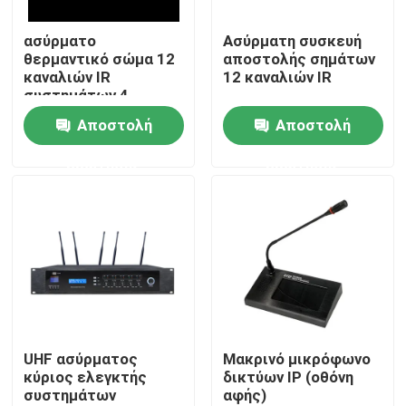
ασύρματο
Ασύρματη συσκευή
Περίπου εμείς
θερμαντικό σώμα 12
αποστολής σημάτων
καναλιών IR
12 καναλιών IR
συστημάτων 4
Γύρος εργοστασίων
ομιλητών PA
Αποστολή
Αποστολή
ερώτησης
ερώτησης
Ποιοτικός έλεγχος
Μας ελάτε σε επαφή με
Ειδήσεις
Περιπτώσεις
UHF ασύρματος
Μακρινό μικρόφωνο
κύριος ελεγκτής
δικτύων IP (οθόνη
συστημάτων
αφής)
Ενισχυτής συστημάτων PA