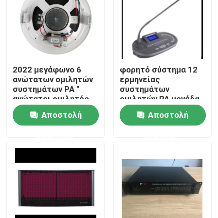
2022 μεγάφωνο 6
φορητό σύστημα 12
ανώτατων ομιλητών
ερμηνείας
συστημάτων PA "
συστημάτων
ανώτατοι ομιλητές
ομιλητών PA μονάδα
1.5W-3W-6W
διερμηνέων καναλιών
Αποστολή
Αποστολή
ερώτησης
ερώτησης
Σπίτι
Προϊόντα
Βίντεο