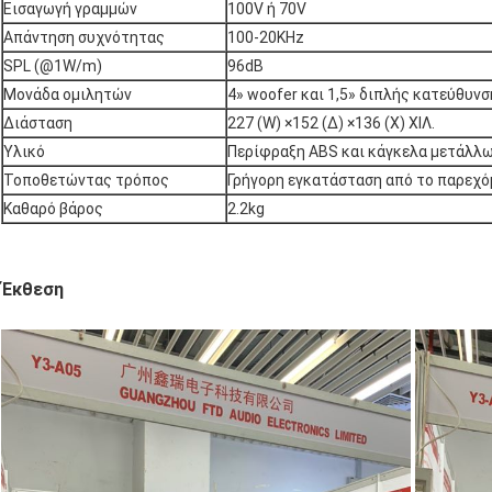
Εισαγωγή γραμμών
100V ή 70V
Απάντηση συχνότητας
100-20KHz
SPL (@1W/m)
96dB
Μονάδα ομιλητών
4» woofer και 1,5» διπλής κατεύθυν
Διάσταση
227 (W) ×152 (Δ) ×136 (Χ) ΧΙΛ.
Υλικό
Περίφραξη ABS και κάγκελα μετάλλω
Τοποθετώντας τρόπος
Γρήγορη εγκατάσταση από το παρεχό
Καθαρό βάρος
2.2kg
Έκθεση