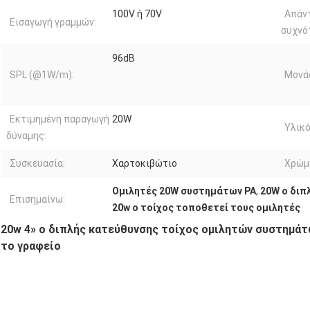
100V ή 70V
Απάν
Εισαγωγή γραμμών:
συχνό
96dB
SPL (@1W/m):
Μονά
Εκτιμημένη παραγωγή
20W
Υλικό
δύναμης:
Συσκευασία:
Χαρτοκιβώτιο
Χρώμ
Ομιλητές 20W συστημάτων PA
,
20W ο διπ
Επισημαίνω:
20w ο τοίχος τοποθετεί τους ομιλητές
20w 4» ο διπλής κατεύθυνσης τοίχος ομιλητών συστημάτ
το γραφείο