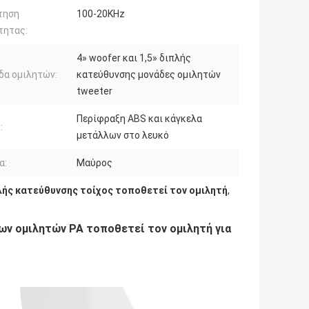
τηση
100-20KHz
τητας:
4» woofer και 1,5» διπλής
δα ομιλητών:
κατεύθυνσης μονάδες ομιλητών
tweeter
Περίφραξη ABS και κάγκελα
:
μετάλλων στο λευκό
α:
Μαύρος
λής κατεύθυνσης τοίχος τοποθετεί τον ομιλητή
,
ων ομιλητών PA τοποθετεί τον ομιλητή για