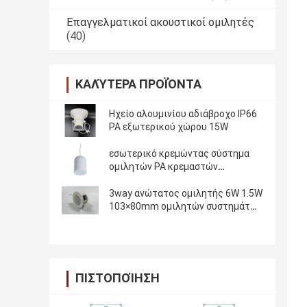
Επαγγελματικοί ακουστικοί ομιλητές
(40)
ΚΑΛΎΤΕΡΑ ΠΡΟΪΌΝΤΑ
Ηχείο αλουμινίου αδιάβροχο IP66
PA εξωτερικού χώρου 15W
εσωτερικό κρεμώντας σύστημα
ομιλητών PA κρεμαστών
κοσμημάτων 10W 20W
3way ανώτατος ομιλητής 6W 1.5W
103×80mm ομιλητών συστημάτων
PA
ΠΙΣΤΟΠΟΊΗΣΗ