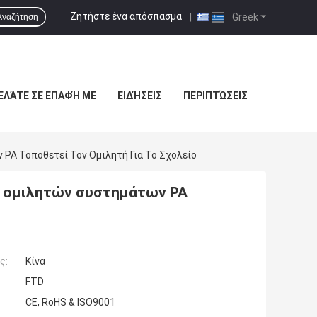
Ζητήστε ένα απόσπασμα
|
Greek
Αναζήτηση
ΕΛΆΤΕ ΣΕ ΕΠΑΦΉ ΜΕ
ΕΙΔΉΣΕΙΣ
ΠΕΡΙΠΤΏΣΕΙΣ
PA Τοποθετεί Τον Ομιλητή Για Το Σχολείο
ς ομιλητών συστημάτων PA
ς:
Κίνα
FTD
CE, RoHS & ISO9001