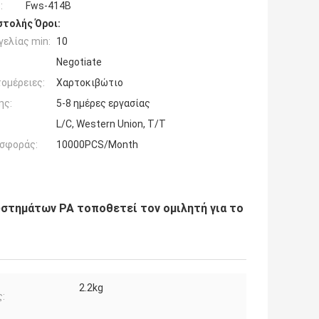
:
Fws-414B
τολής Όροι:
ελίας min:
10
Negotiate
ομέρειες:
Χαρτοκιβώτιο
ης:
5-8 ημέρες εργασίας
L/C, Western Union, T/T
σφοράς:
10000PCS/Month
υστημάτων PA τοποθετεί τον ομιλητή για το
2.2kg
: