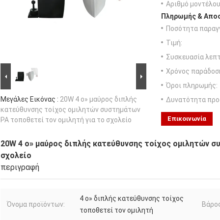
Αριθμό μοντέλου
Πληρωμής & Αποσ
Ποσότητα παραγγ
Τιμή:
Συσκευασία λεπτ
Χρόνος παράδοσ
Όροι πληρωμής:
Μεγάλες Εικόνας :
20W 4 ο» μαύρος διπλής
Δυνατότητα προ
κατεύθυνσης τοίχος ομιλητών συστημάτων
Επικοινωνία
PA τοποθετεί τον ομιλητή για το σχολείο
20W 4 ο» μαύρος διπλής κατεύθυνσης τοίχος ομιλητών σ
σχολείο
περιγραφή
4 ο» διπλής κατεύθυνσης τοίχος
Όνομα προϊόντων:
Βάρος
τοποθετεί τον ομιλητή