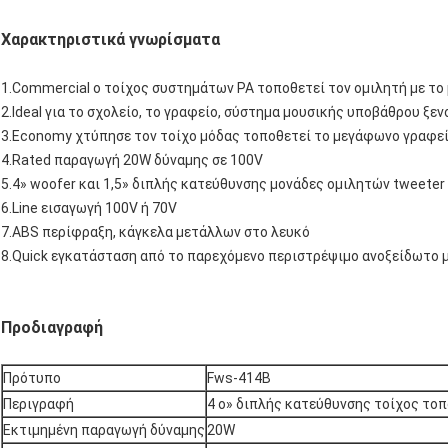
Χαρακτηριστικά γνωρίσματα
1.Commercial ο τοίχος συστημάτων PA τοποθετεί τον ομιλητή με τ
2.Ideal για το σχολείο, το γραφείο, σύστημα μουσικής υποβάθρου ξε
3.Economy χτύπησε τον τοίχο μόδας τοποθετεί το μεγάφωνο γραφε
4.Rated παραγωγή 20W δύναμης σε 100V
5.4» woofer και 1,5» διπλής κατεύθυνσης μονάδες ομιλητών tweeter
6.Line εισαγωγή 100V ή 70V
7.ABS περίφραξη, κάγκελα μετάλλων στο λευκό
8.Quick εγκατάσταση από το παρεχόμενο περιστρέψιμο ανοξείδωτο 
Προδιαγραφή
Πρότυπο
Fws-414B
Περιγραφή
4 ο» διπλής κατεύθυνσης τοίχος τοπ
Εκτιμημένη παραγωγή δύναμης
20W