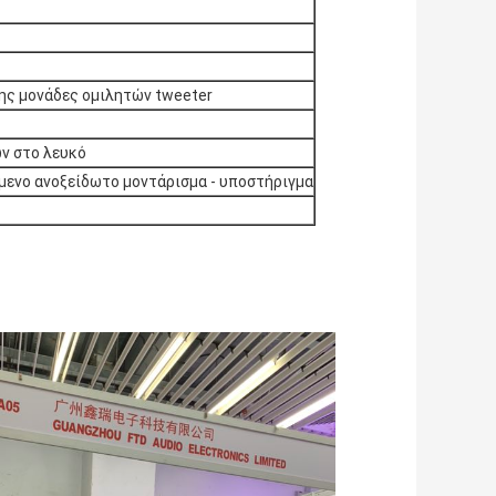
σης μονάδες ομιλητών tweeter
ν στο λευκό
μενο ανοξείδωτο μοντάρισμα - υποστήριγμα