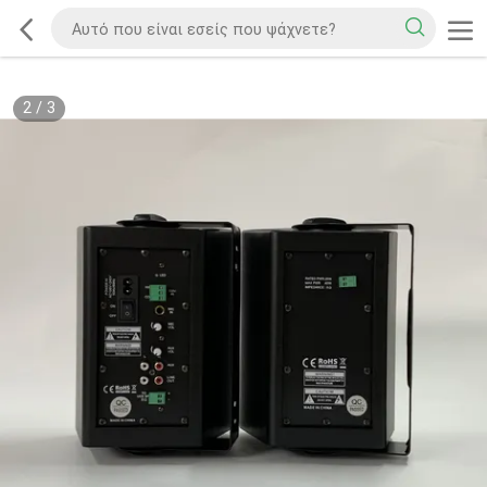
2
/
3