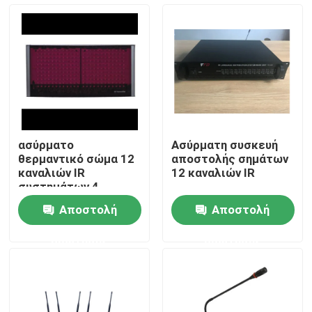
Περίπου εμείς
Γύρος εργοστασίων
Ποιοτικός έλεγχος
ασύρματο
Ασύρματη συσκευή
θερμαντικό σώμα 12
αποστολής σημάτων
Μας ελάτε σε επαφή με
καναλιών IR
12 καναλιών IR
συστημάτων 4
ομιλητών PA
Αποστολή
Αποστολή
Ειδήσεις
ερώτησης
ερώτησης
Περιπτώσεις
Ενισχυτής συστημάτων PA