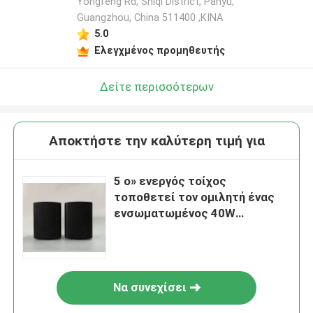
Yongfeng Rd, Shiqi District, Panyu,
Guangzhou, China 511400 ,ΚΙΝΑ
5.0
Ελεγχμένος προμηθευτής
Δείτε περισσότερων
Αποκτήστε την καλύτερη τιμή για
5 ο» ενεργός τοίχος
τοποθετεί τον ομιλητή ένας
ενσωματωμένος 40W
ζευγαριού ενεργός PA
ενισχυτής ομιλητών
Να συνεχίσει