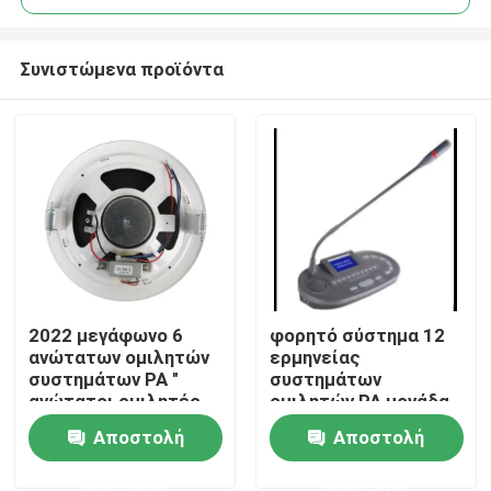
Συνιστώμενα προϊόντα
2022 μεγάφωνο 6
φορητό σύστημα 12
Σπίτι
ανώτατων ομιλητών
ερμηνείας
συστημάτων PA "
συστημάτων
ανώτατοι ομιλητές
ομιλητών PA μονάδα
Προϊόντα
1.5W-3W-6W
διερμηνέων καναλιών
Αποστολή
Αποστολή
ερώτησης
ερώτησης
Βίντεο