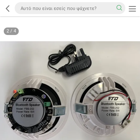
2
/
4