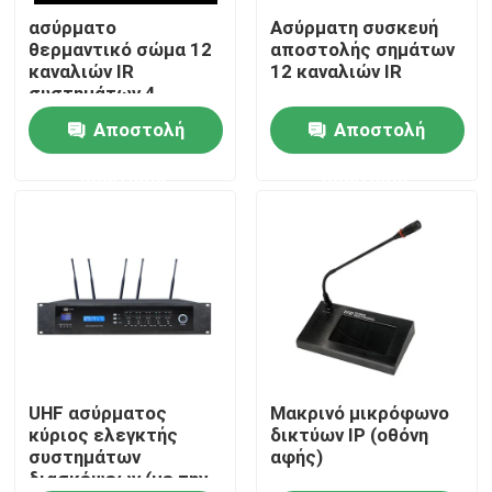
ασύρματο
Ασύρματη συσκευή
θερμαντικό σώμα 12
αποστολής σημάτων
Περίπου εμείς
καναλιών IR
12 καναλιών IR
συστημάτων 4
ομιλητών PA
Αποστολή
Αποστολή
Γύρος εργοστασίων
ερώτησης
ερώτησης
Ποιοτικός έλεγχος
Μας ελάτε σε επαφή με
Ειδήσεις
Περιπτώσεις
UHF ασύρματος
Μακρινό μικρόφωνο
κύριος ελεγκτής
δικτύων IP (οθόνη
συστημάτων
αφής)
διασκέψεων (με την
Ενισχυτής συστημάτων PA