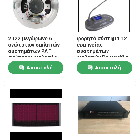
2022 μεγάφωνο 6
φορητό σύστημα 12
ανώτατων ομιλητών
ερμηνείας
συστημάτων PA "
συστημάτων
ανώτατοι ομιλητές
ομιλητών PA μονάδα
1.5W-3W-6W
διερμηνέων καναλιών
Αποστολή
Αποστολή
ερώτησης
ερώτησης
Σπίτι
Προϊόντα
Βίντεο