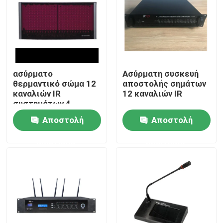
Περίπου εμείς
Γύρος εργοστασίων
ασύρματο
Ασύρματη συσκευή
θερμαντικό σώμα 12
αποστολής σημάτων
Ποιοτικός έλεγχος
καναλιών IR
12 καναλιών IR
συστημάτων 4
ομιλητών PA
Αποστολή
Αποστολή
Μας ελάτε σε επαφή με
ερώτησης
ερώτησης
Ειδήσεις
Περιπτώσεις
Ενισχυτής συστημάτων PA