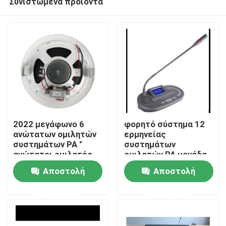
Συνιστώμενα προϊόντα
2022 μεγάφωνο 6
φορητό σύστημα 12
ανώτατων ομιλητών
ερμηνείας
συστημάτων PA "
συστημάτων
ανώτατοι ομιλητές
ομιλητών PA μονάδα
Σπίτι
1.5W-3W-6W
διερμηνέων καναλιών
Αποστολή
Αποστολή
Προϊόντα
ερώτησης
ερώτησης
Βίντεο