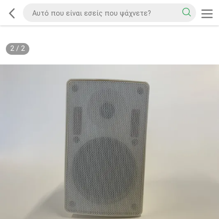
2
/
2