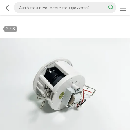
2
/
3