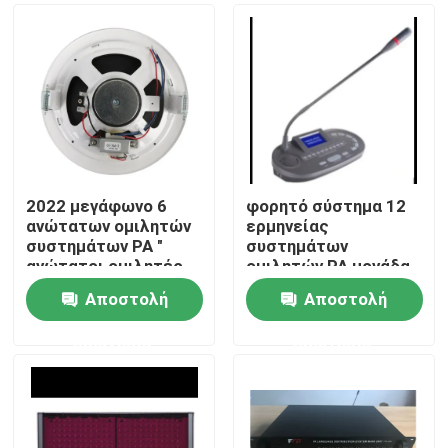
2022 μεγάφωνο 6
φορητό σύστημα 12
ανώτατων ομιλητών
ερμηνείας
συστημάτων PA "
συστημάτων
ανώτατοι ομιλητές
ομιλητών PA μονάδα
1.5W-3W-6W
διερμηνέων καναλιών
Αποστολή
Αποστολή
Σπίτι
ερώτησης
ερώτησης
Προϊόντα
Βίντεο