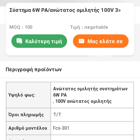
Σύστημα 6W PA/ανώτατος ομιλητής 100V 3»
MOQ：100
Τιμή：negotiable
Καλύτερη τιμή
Μας ελάτε σε
επαφή με
Περιγραφή προϊόντων
Ανώτατος ομιλητής συστημάτων
Υψηλό φως:
6W PA
,
100V ανώτατος ομιλητής
Όροι πληρωμής
T/T
Αριθμό μοντέλου
Fcs-301