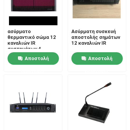
Περίπου εμείς
ασύρματο
Ασύρματη συσκευή
Γύρος εργοστασίων
θερμαντικό σώμα 12
αποστολής σημάτων
καναλιών IR
12 καναλιών IR
συστημάτων 4
Ποιοτικός έλεγχος
ομιλητών PA
Αποστολή
Αποστολή
ερώτησης
ερώτησης
Μας ελάτε σε επαφή με
Ειδήσεις
Περιπτώσεις
Ενισχυτής συστημάτων PA