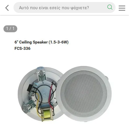
1
/
1