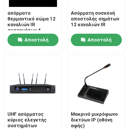
ασύρματο
Ασύρματη συσκευή
Περίπου εμείς
θερμαντικό σώμα 12
αποστολής σημάτων
καναλιών IR
12 καναλιών IR
συστημάτων 4
Γύρος εργοστασίων
ομιλητών PA
Αποστολή
Αποστολή
ερώτησης
ερώτησης
Ποιοτικός έλεγχος
Μας ελάτε σε επαφή με
Ειδήσεις
Περιπτώσεις
UHF ασύρματος
Μακρινό μικρόφωνο
κύριος ελεγκτής
δικτύων IP (οθόνη
συστημάτων
αφής)
Ενισχυτής συστημάτων PA