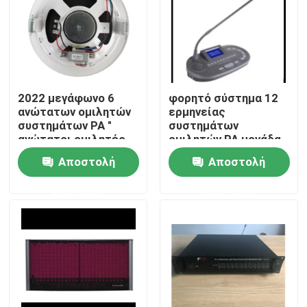
2022 μεγάφωνο 6
φορητό σύστημα 12
ανώτατων ομιλητών
ερμηνείας
συστημάτων PA "
συστημάτων
ανώτατοι ομιλητές
ομιλητών PA μονάδα
1.5W-3W-6W
διερμηνέων καναλιών
Αποστολή
Αποστολή
ερώτησης
ερώτησης
Σπίτι
Προϊόντα
Βίντεο