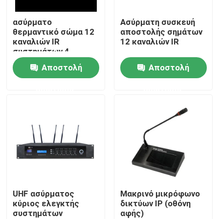
ασύρματο
Ασύρματη συσκευή
Περίπου εμείς
θερμαντικό σώμα 12
αποστολής σημάτων
καναλιών IR
12 καναλιών IR
συστημάτων 4
Γύρος εργοστασίων
ομιλητών PA
Αποστολή
Αποστολή
ερώτησης
ερώτησης
Ποιοτικός έλεγχος
Μας ελάτε σε επαφή με
Ειδήσεις
Περιπτώσεις
UHF ασύρματος
Μακρινό μικρόφωνο
κύριος ελεγκτής
δικτύων IP (οθόνη
συστημάτων
αφής)
Ενισχυτής συστημάτων PA