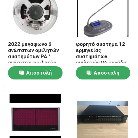
2022 μεγάφωνο 6
φορητό σύστημα 12
ανώτατων ομιλητών
ερμηνείας
συστημάτων PA "
συστημάτων
ανώτατοι ομιλητές
ομιλητών PA μονάδα
1.5W-3W-6W
διερμηνέων καναλιών
Αποστολή
Αποστολή
ερώτησης
ερώτησης
Σπίτι
Προϊόντα
Βίντεο