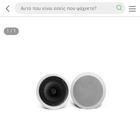
1
/
1