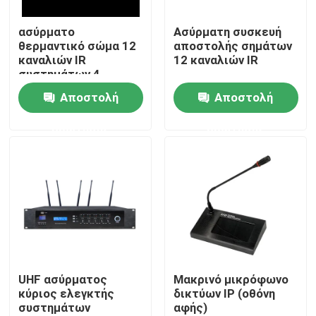
ασύρματο
Ασύρματη συσκευή
Περίπου εμείς
θερμαντικό σώμα 12
αποστολής σημάτων
καναλιών IR
12 καναλιών IR
συστημάτων 4
Γύρος εργοστασίων
ομιλητών PA
Αποστολή
Αποστολή
ερώτησης
ερώτησης
Ποιοτικός έλεγχος
Μας ελάτε σε επαφή με
Ειδήσεις
Περιπτώσεις
UHF ασύρματος
Μακρινό μικρόφωνο
κύριος ελεγκτής
δικτύων IP (οθόνη
συστημάτων
αφής)
Ενισχυτής συστημάτων PA