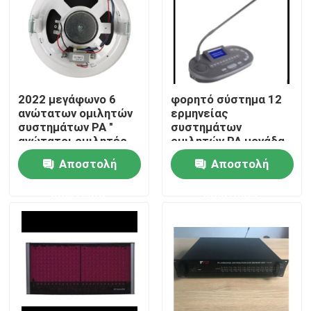
2022 μεγάφωνο 6
φορητό σύστημα 12
ανώτατων ομιλητών
ερμηνείας
συστημάτων PA "
συστημάτων
ανώτατοι ομιλητές
ομιλητών PA μονάδα
1.5W-3W-6W
διερμηνέων καναλιών
Αποστολή
Αποστολή
ερώτησης
ερώτησης
Σπίτι
Προϊόντα
Βίντεο