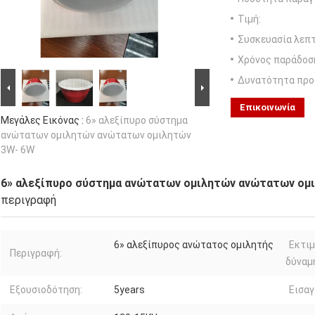
Τιμή:
Συσκευασία λεπτ
Χρόνος παράδοσ
Δυνατότητα προ
Επικοινωνία
Μεγάλες Εικόνας :
6» αλεξίπυρο σύστημα
ανώτατων ομιλητών ανώτατων ομιλητών
3W- 6W
6» αλεξίπυρο σύστημα ανώτατων ομιλητών ανώτατων ομ
περιγραφή
6» αλεξίπυρος ανώτατος ομιλητής
Εκτι
Περιγραφή:
δύναμ
Εξουσιοδότηση:
5years
Εισαγ