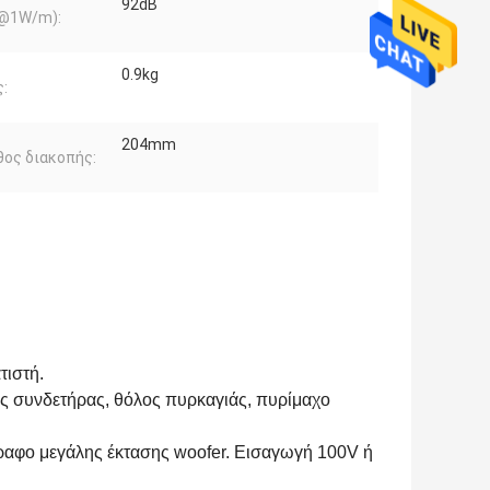
92dB
(@1W/m):
0.9kg
:
204mm
ος διακοπής:
τιστή.
ς συνδετήρας, θόλος πυρκαγιάς, πυρίμαχο
ραφο μεγάλης έκτασης woofer. Εισαγωγή 100V ή