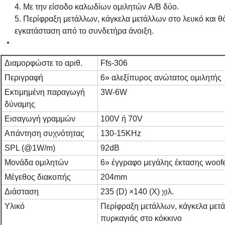
4. Με την είσοδο καλωδίων ομιλητών A/B δύο.
5. Περίφραξη μετάλλων, κάγκελα μετάλλων στο λευκό και θ
εγκατάσταση από το συνδετήρα άνοιξη.
Διαμορφώστε το αριθ.
Ffs-306
Περιγραφή
6» αλεξίπυρος ανώτατος ομιλητής
Εκτιμημένη παραγωγή
3W-6W
δύναμης
Εισαγωγή γραμμών
100V ή 70V
Απάντηση συχνότητας
130-15KHz
SPL (@1W/m)
92dB
Μονάδα ομιλητών
6» έγγραφο μεγάλης έκτασης woof
Μέγεθος διακοπής
204mm
Διάσταση
235 (D) ×140 (Χ) χιλ.
Υλικό
Περίφραξη μετάλλων, κάγκελα μετά
πυρκαγιάς στο κόκκινο