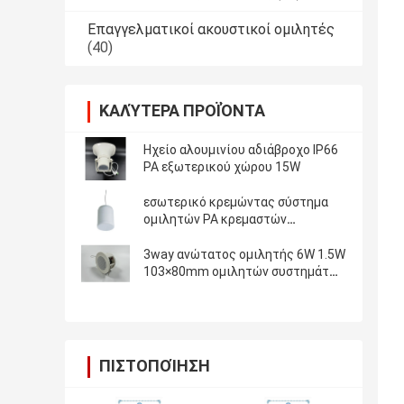
Επαγγελματικοί ακουστικοί ομιλητές
(40)
ΚΑΛΎΤΕΡΑ ΠΡΟΪΌΝΤΑ
Ηχείο αλουμινίου αδιάβροχο IP66
PA εξωτερικού χώρου 15W
εσωτερικό κρεμώντας σύστημα
ομιλητών PA κρεμαστών
κοσμημάτων 10W 20W
3way ανώτατος ομιλητής 6W 1.5W
103×80mm ομιλητών συστημάτων
PA
ΠΙΣΤΟΠΟΊΗΣΗ