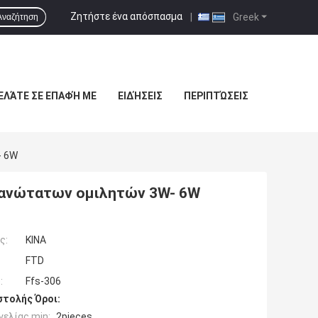
Ζητήστε ένα απόσπασμα
|
Greek
Αναζήτηση
ΕΛΆΤΕ ΣΕ ΕΠΑΦΉ ΜΕ
ΕΙΔΉΣΕΙΣ
ΠΕΡΙΠΤΏΣΕΙΣ
- 6W
 ανώτατων ομιλητών 3W- 6W
ς:
ΚΙΝΑ
FTD
:
Ffs-306
τολής Όροι:
ελίας min:
2pieces