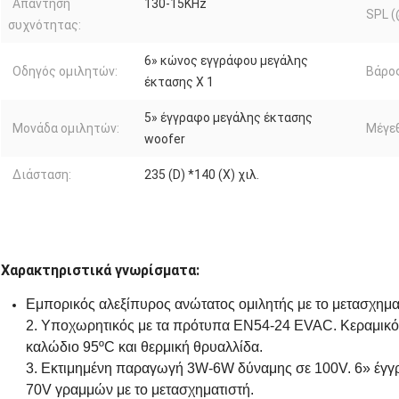
Απάντηση
130-15KHz
SPL 
συχνότητας:
6» κώνος εγγράφου μεγάλης
Οδηγός ομιλητών:
Βάρος
έκτασης Χ 1
5» έγγραφο μεγάλης έκτασης
Μονάδα ομιλητών:
Μέγεθ
woofer
Διάσταση:
235 (D) *140 (Χ) χιλ.
Χαρακτηριστικά γνωρίσματα:
Εμπορικός αλεξίπυρος ανώτατος ομιλητής με το μετασχημα
2. Υποχωρητικός με τα πρότυπα EN54-24 EVAC. Κεραμικό
καλώδιο 95ºC και θερμική θρυαλλίδα.
3. Εκτιμημένη παραγωγή 3W-6W δύναμης σε 100V. 6» έγγ
70V γραμμών με το μετασχηματιστή.