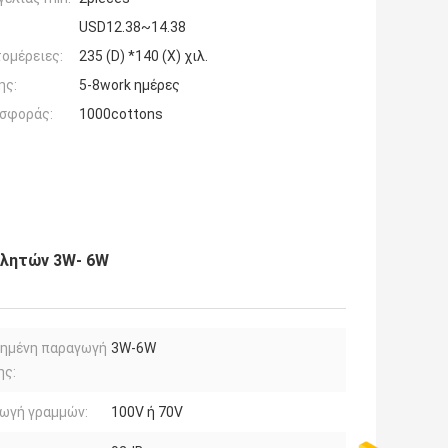
USD12.38~14.38
ομέρειες:
235 (D) *140 (Χ) χιλ.
ης:
5-8work ημέρες
σφοράς:
1000cottons
ιλητών 3W- 6W
μημένη παραγωγή
3W-6W
ης:
ωγή γραμμών:
100V ή 70V