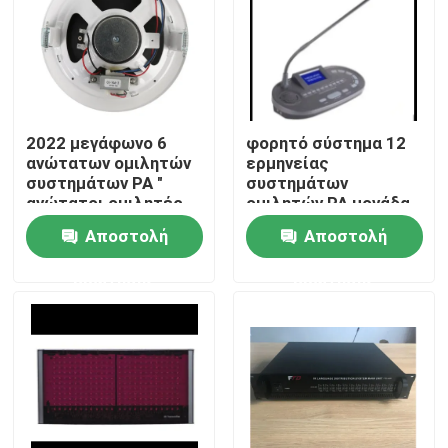
2022 μεγάφωνο 6
φορητό σύστημα 12
ανώτατων ομιλητών
ερμηνείας
συστημάτων PA "
συστημάτων
ανώτατοι ομιλητές
ομιλητών PA μονάδα
1.5W-3W-6W
διερμηνέων καναλιών
Αποστολή
Αποστολή
ερώτησης
ερώτησης
Σπίτι
Προϊόντα
Βίντεο