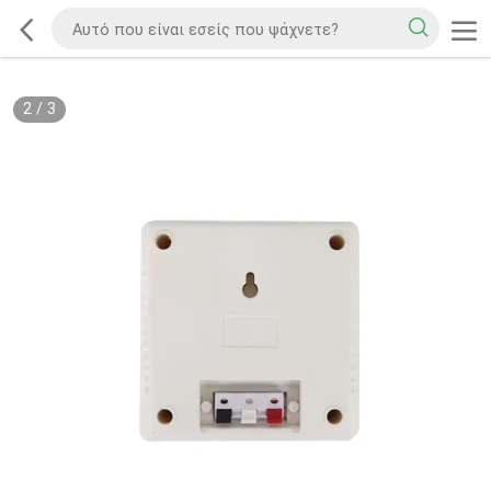
2
/
3