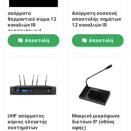
ασύρματο
Ασύρματη συσκευή
Περίπου εμείς
θερμαντικό σώμα 12
αποστολής σημάτων
καναλιών IR
12 καναλιών IR
συστημάτων 4
Γύρος εργοστασίων
ομιλητών PA
Αποστολή
Αποστολή
ερώτησης
ερώτησης
Ποιοτικός έλεγχος
Μας ελάτε σε επαφή με
Ειδήσεις
Περιπτώσεις
UHF ασύρματος
Μακρινό μικρόφωνο
κύριος ελεγκτής
δικτύων IP (οθόνη
συστημάτων
αφής)
Ενισχυτής συστημάτων PA