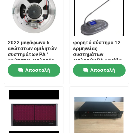
2022 μεγάφωνο 6
φορητό σύστημα 12
ανώτατων ομιλητών
ερμηνείας
συστημάτων PA "
συστημάτων
ανώτατοι ομιλητές
ομιλητών PA μονάδα
1.5W-3W-6W
διερμηνέων καναλιών
Αποστολή
Αποστολή
ερώτησης
ερώτησης
Σπίτι
Προϊόντα
Βίντεο