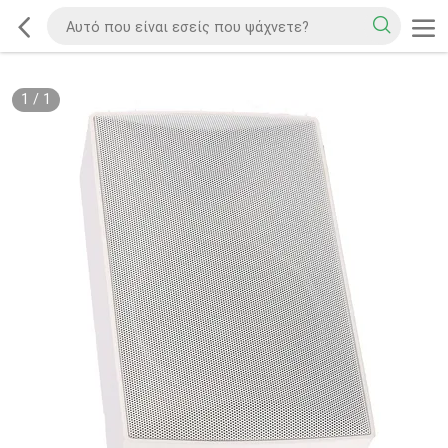
1
/
1