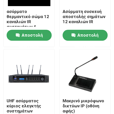
ασύρματο
Ασύρματη συσκευή
Περίπου εμείς
θερμαντικό σώμα 12
αποστολής σημάτων
καναλιών IR
12 καναλιών IR
συστημάτων 4
Γύρος εργοστασίων
ομιλητών PA
Αποστολή
Αποστολή
ερώτησης
ερώτησης
Ποιοτικός έλεγχος
Μας ελάτε σε επαφή με
Ειδήσεις
Περιπτώσεις
UHF ασύρματος
Μακρινό μικρόφωνο
κύριος ελεγκτής
δικτύων IP (οθόνη
συστημάτων
αφής)
Ενισχυτής συστημάτων PA