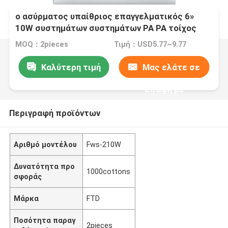
ο ασύρματος υπαίθριος επαγγελματικός 6»
10W συστημάτων συστημάτων PA PA τοίχος
ομιλητών τοποθετεί τους ομιλητές
MOQ：2pieces
Τιμή：USD5.77~9.77
Καλύτερη τιμή
Μας ελάτε σε
επαφή με
Περιγραφή προϊόντων
Αριθμό μοντέλου
Fws-210W
Δυνατότητα προ
1000cottons
σφοράς
Μάρκα
FTD
Ποσότητα παραγ
2pieces