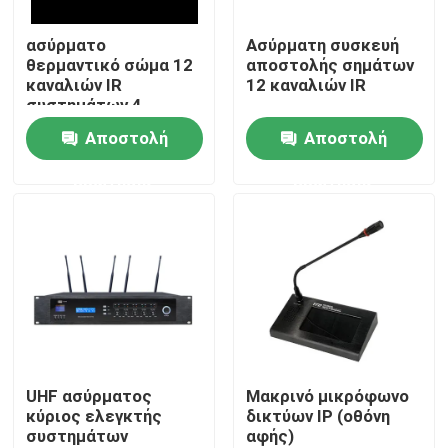
ασύρματο
Ασύρματη συσκευή
Περίπου εμείς
θερμαντικό σώμα 12
αποστολής σημάτων
καναλιών IR
12 καναλιών IR
συστημάτων 4
Γύρος εργοστασίων
ομιλητών PA
Αποστολή
Αποστολή
ερώτησης
ερώτησης
Ποιοτικός έλεγχος
Μας ελάτε σε επαφή με
Ειδήσεις
Περιπτώσεις
UHF ασύρματος
Μακρινό μικρόφωνο
κύριος ελεγκτής
δικτύων IP (οθόνη
συστημάτων
αφής)
Ενισχυτής συστημάτων PA