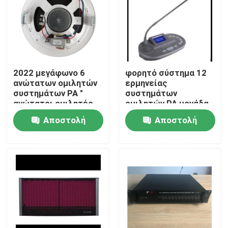
2022 μεγάφωνο 6
φορητό σύστημα 12
ανώτατων ομιλητών
ερμηνείας
συστημάτων PA "
συστημάτων
ανώτατοι ομιλητές
ομιλητών PA μονάδα
1.5W-3W-6W
διερμηνέων καναλιών
Αποστολή
Αποστολή
ερώτησης
ερώτησης
Σπίτι
Προϊόντα
Βίντεο