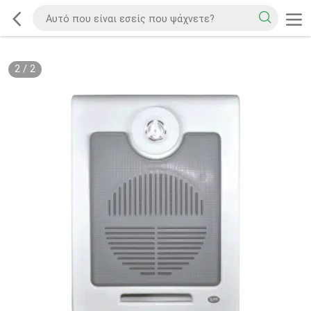
2
/
2