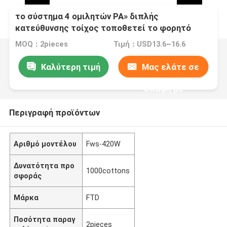
το σύστημα 4 ομιλητών PA» διπλής
κατεύθυνσης τοίχος τοποθετεί το φορητό
σύστημα σειράς PA γραμμών ομιλητών
MOQ：2pieces
Τιμή：USD13.6~16.6
Καλύτερη τιμή
Μας ελάτε σε
επαφή με
Περιγραφή προϊόντων
Αριθμό μοντέλου
Fws-420W
Δυνατότητα προ
1000cottons
σφοράς
Μάρκα
FTD
Ποσότητα παραγ
2pieces