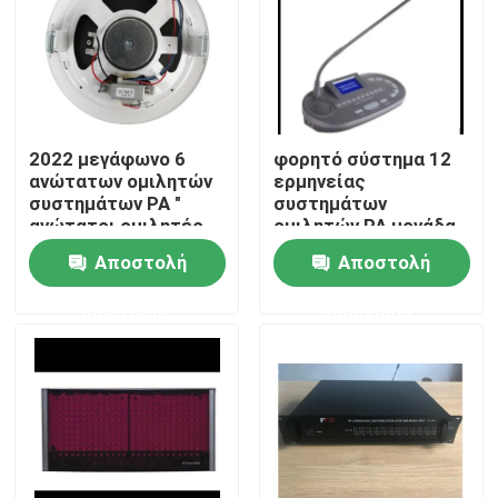
2022 μεγάφωνο 6
φορητό σύστημα 12
ανώτατων ομιλητών
ερμηνείας
συστημάτων PA "
συστημάτων
ανώτατοι ομιλητές
ομιλητών PA μονάδα
1.5W-3W-6W
διερμηνέων καναλιών
Αποστολή
Αποστολή
ερώτησης
ερώτησης
Σπίτι
Προϊόντα
Βίντεο