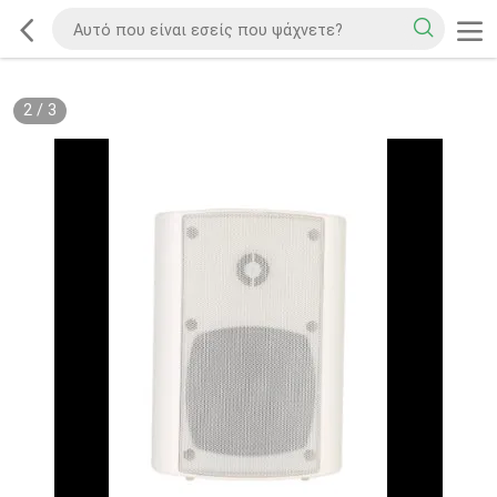
2
/
3