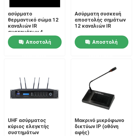
ασύρματο
Ασύρματη συσκευή
Περίπου εμείς
θερμαντικό σώμα 12
αποστολής σημάτων
καναλιών IR
12 καναλιών IR
συστημάτων 4
Γύρος εργοστασίων
ομιλητών PA
Αποστολή
Αποστολή
ερώτησης
ερώτησης
Ποιοτικός έλεγχος
Μας ελάτε σε επαφή με
Ειδήσεις
Περιπτώσεις
UHF ασύρματος
Μακρινό μικρόφωνο
κύριος ελεγκτής
δικτύων IP (οθόνη
συστημάτων
αφής)
Ενισχυτής συστημάτων PA