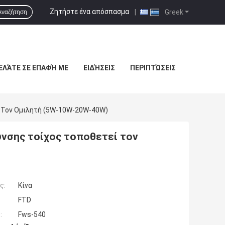
Ζητήστε ένα απόσπασμα
|
Greek
Αναζήτηση
ΕΛΆΤΕ ΣΕ ΕΠΑΦΉ ΜΕ
ΕΙΔΉΣΕΙΣ
ΠΕΡΙΠΤΏΣΕΙΣ
 Τον Ομιλητή (5W-10W-20W-40W)
νσης τοίχος τοποθετεί τον
ς:
Κίνα
FTD
:
Fws-540