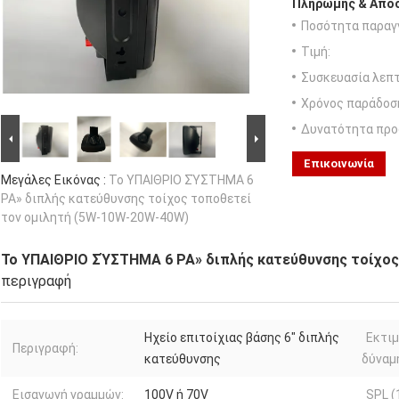
Πληρωμής & Αποσ
Ποσότητα παραγγ
Τιμή:
Συσκευασία λεπτ
Χρόνος παράδοσ
Δυνατότητα προ
Επικοινωνία
Μεγάλες Εικόνας :
Το ΥΠΑΙΘΡΙΟ ΣΎΣΤΗΜΑ 6
PA» διπλής κατεύθυνσης τοίχος τοποθετεί
τον ομιλητή (5W-10W-20W-40W)
Το ΥΠΑΙΘΡΙΟ ΣΎΣΤΗΜΑ 6 PA» διπλής κατεύθυνσης τοίχος
περιγραφή
Ηχείο επιτοίχιας βάσης 6" διπλής
Εκτι
Περιγραφή:
κατεύθυνσης
δύναμ
Εισαγωγή γραμμών:
100V ή 70V
SPL (