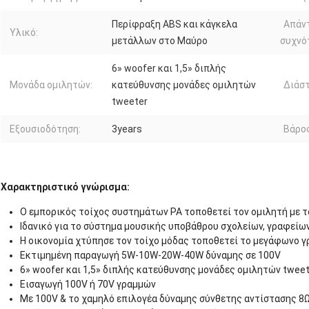
Περίφραξη ABS και κάγκελα
Απάν
Υλικό:
μετάλλων στο Μαύρο
συχνότ
6» woofer και 1,5» διπλής
Μονάδα ομιλητών:
κατεύθυνσης μονάδες ομιλητών
Διάστ
tweeter
Εξουσιοδότηση:
3years
Βάρος
Χαρακτηριστικό γνώρισμα:
Ο εμπορικός τοίχος συστημάτων PA τοποθετεί τον ομιλητή με 
Ιδανικό για το σύστημα μουσικής υποβάθρου σχολείων, γραφείων
Η οικονομία χτύπησε τον τοίχο μόδας τοποθετεί το μεγάφωνο 
Εκτιμημένη παραγωγή 5W-10W-20W-40W δύναμης σε 100V
6» woofer και 1,5» διπλής κατεύθυνσης μονάδες ομιλητών twee
Εισαγωγή 100V ή 70V γραμμών
Με 100V & το χαμηλό επιλογέα δύναμης σύνθετης αντίστασης 8