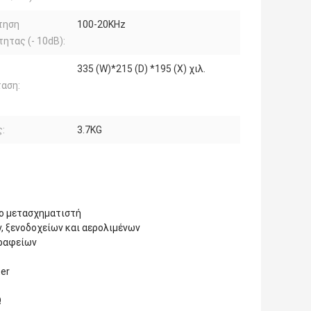
τηση
100-20KHz
ητας (- 10dB):
335 (W)*215 (D) *195 (Χ) χιλ.
αση:
:
3.7KG
το μετασχηματιστή
, ξενοδοχείων και αερολιμένων
γραφείων
ter
Ω