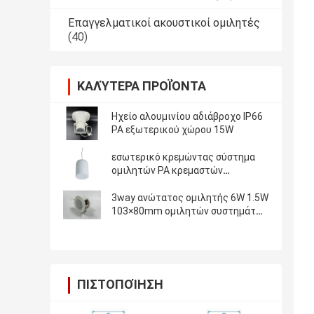
Επαγγελματικοί ακουστικοί ομιλητές
(40)
ΚΑΛΎΤΕΡΑ ΠΡΟΪΌΝΤΑ
Ηχείο αλουμινίου αδιάβροχο IP66
PA εξωτερικού χώρου 15W
εσωτερικό κρεμώντας σύστημα
ομιλητών PA κρεμαστών
κοσμημάτων 10W 20W
3way ανώτατος ομιλητής 6W 1.5W
103×80mm ομιλητών συστημάτων
PA
ΠΙΣΤΟΠΟΊΗΣΗ