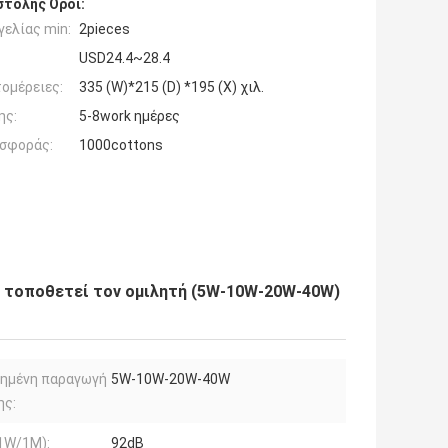
τολής Όροι:
ελίας min:
2pieces
USD24.4~28.4
ομέρειες:
335 (W)*215 (D) *195 (Χ) χιλ.
ης:
5-8work ημέρες
σφοράς:
1000cottons
 τοποθετεί τον ομιλητή (5W-10W-20W-40W)
μημένη παραγωγή
5W-10W-20W-40W
ης:
1W/1M):
92dB