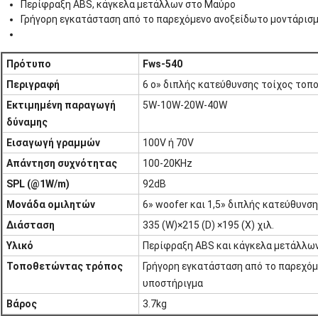
Περίφραξη ABS, κάγκελα μετάλλων στο Μαύρο
Γρήγορη εγκατάσταση από το παρεχόμενο ανοξείδωτο μοντάρισμ
Πρότυπο
Fws-540
Περιγραφή
6 ο» διπλής κατεύθυνσης τοίχος τοπο
Εκτιμημένη παραγωγή
5W-10W-20W-40W
δύναμης
Εισαγωγή γραμμών
100V ή 70V
Απάντηση συχνότητας
100-20KHz
SPL (@1W/m)
92dB
Μονάδα ομιλητών
6» woofer και 1,5» διπλής κατεύθυνσ
Διάσταση
335 (W)×215 (D) ×195 (Χ) χιλ.
Υλικό
Περίφραξη ABS και κάγκελα μετάλλω
Τοποθετώντας τρόπος
Γρήγορη εγκατάσταση από το παρεχόμ
υποστήριγμα
Βάρος
3.7kg