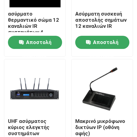
ασύρματο
Ασύρματη συσκευή
Περίπου εμείς
θερμαντικό σώμα 12
αποστολής σημάτων
καναλιών IR
12 καναλιών IR
συστημάτων 4
Γύρος εργοστασίων
ομιλητών PA
Αποστολή
Αποστολή
ερώτησης
ερώτησης
Ποιοτικός έλεγχος
Μας ελάτε σε επαφή με
Ειδήσεις
Περιπτώσεις
UHF ασύρματος
Μακρινό μικρόφωνο
κύριος ελεγκτής
δικτύων IP (οθόνη
συστημάτων
αφής)
Ενισχυτής συστημάτων PA