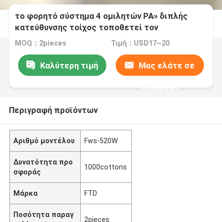
το φορητό σύστημα 4 ομιλητών PA» διπλής
κατεύθυνσης τοίχος τοποθετεί τον
επαγγελματία ομιλητών συστημάτων ομιλητών
MOQ：2pieces
Τιμή：USD17~20
PA
Καλύτερη τιμή
Μας ελάτε σε
επαφή με
Περιγραφή προϊόντων
Αριθμό μοντέλου
Fws-520W
Δυνατότητα προ
1000cottons
σφοράς
Μάρκα
FTD
Ποσότητα παραγ
2pieces