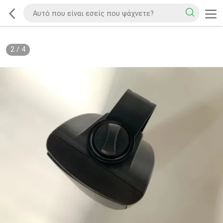
2
/
4