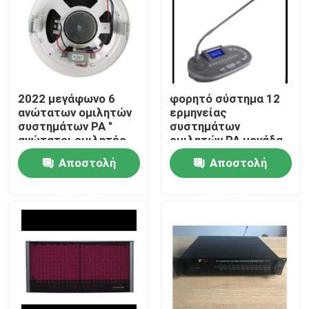
2022 μεγάφωνο 6
φορητό σύστημα 12
ανώτατων ομιλητών
ερμηνείας
συστημάτων PA "
συστημάτων
ανώτατοι ομιλητές
ομιλητών PA μονάδα
1.5W-3W-6W
διερμηνέων καναλιών
Αποστολή
Αποστολή
ερώτησης
ερώτησης
Σπίτι
Προϊόντα
Βίντεο