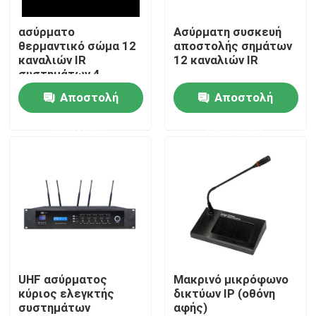
ασύρματο
Ασύρματη συσκευή
Περίπου εμείς
θερμαντικό σώμα 12
αποστολής σημάτων
καναλιών IR
12 καναλιών IR
συστημάτων 4
Γύρος εργοστασίων
ομιλητών PA
Αποστολή
Αποστολή
ερώτησης
ερώτησης
Ποιοτικός έλεγχος
Μας ελάτε σε επαφή με
Ειδήσεις
Περιπτώσεις
UHF ασύρματος
Μακρινό μικρόφωνο
κύριος ελεγκτής
δικτύων IP (οθόνη
συστημάτων
αφής)
Ενισχυτής συστημάτων PA