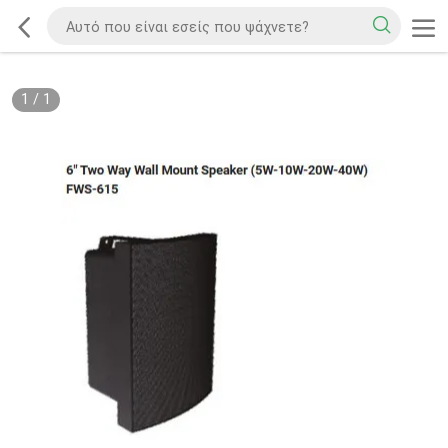
1
/
1