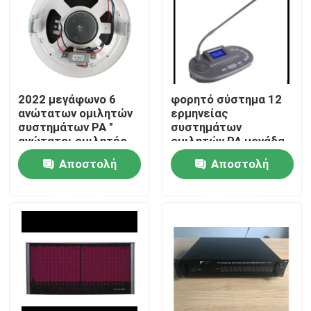
2022 μεγάφωνο 6
φορητό σύστημα 12
ανώτατων ομιλητών
ερμηνείας
συστημάτων PA "
συστημάτων
ανώτατοι ομιλητές
ομιλητών PA μονάδα
1.5W-3W-6W
διερμηνέων καναλιών
Αποστολή
Αποστολή
ερώτησης
ερώτησης
Σπίτι
Προϊόντα
Βίντεο