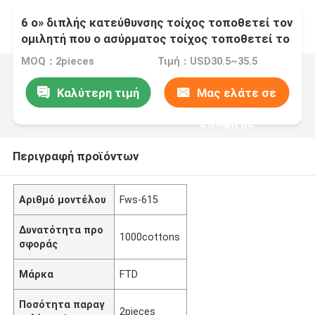
6 ο» διπλής κατεύθυνσης τοίχος τοποθετεί τον
ομιλητή που ο ασύρματος τοίχος τοποθετεί το
μίνι ράφι ομιλητών
MOQ：2pieces
Τιμή：USD30.5~35.5
Καλύτερη τιμή
Μας ελάτε σε
επαφή με
Περιγραφή προϊόντων
Αριθμό μοντέλου
Fws-615
Δυνατότητα προ
1000cottons
σφοράς
Μάρκα
FTD
Ποσότητα παραγ
2pieces