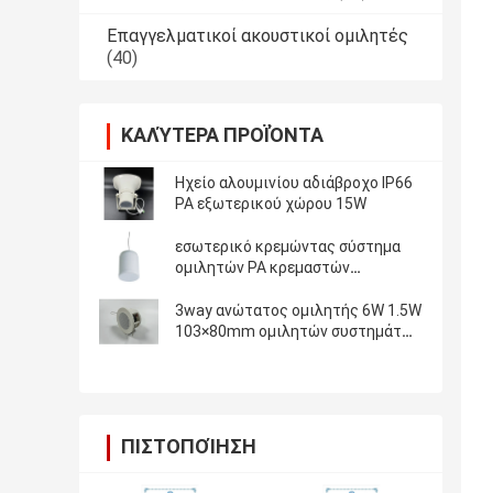
Επαγγελματικοί ακουστικοί ομιλητές
(40)
ΚΑΛΎΤΕΡΑ ΠΡΟΪΌΝΤΑ
Ηχείο αλουμινίου αδιάβροχο IP66
PA εξωτερικού χώρου 15W
εσωτερικό κρεμώντας σύστημα
ομιλητών PA κρεμαστών
κοσμημάτων 10W 20W
3way ανώτατος ομιλητής 6W 1.5W
103×80mm ομιλητών συστημάτων
PA
ΠΙΣΤΟΠΟΊΗΣΗ