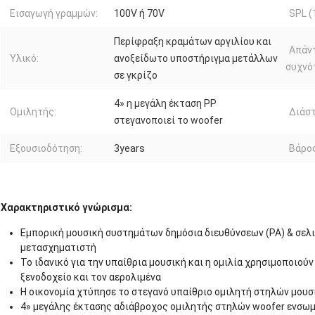
Εισαγωγή γραμμών:
100V ή 70V
SPL (
Περίφραξη κραμάτων αργιλίου και
Απάν
Υλικό:
ανοξείδωτο υποστήριγμα μετάλλων
συχνότ
σε γκρίζο
4» η μεγάλη έκταση PP
Ομιλητής:
Διάστ
στεγανοποιεί το woofer
Εξουσιοδότηση:
3years
Βάρος
Χαρακτηριστικό γνώρισμα:
Εμπορική μουσική συστημάτων δημόσια διευθύνσεων (PA) & σελ
μετασχηματιστή
Το ιδανικό για την υπαίθρια μουσική και η ομιλία χρησιμοποιούν
ξενοδοχείο και τον αερολιμένα
Η οικονομία χτύπησε το στεγανό υπαίθριο ομιλητή στηλών μουσ
4» μεγάλης έκτασης αδιάβροχος ομιλητής στηλών woofer ενσω