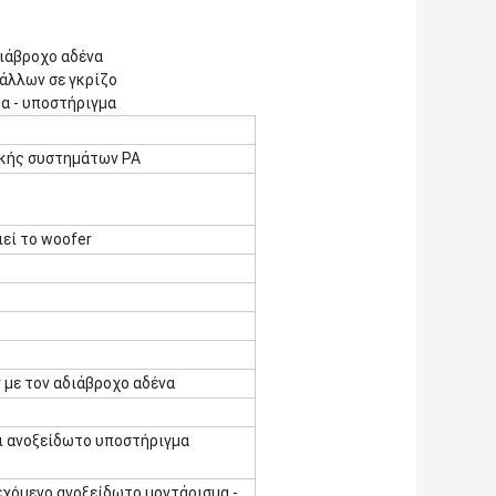
διάβροχο αδένα
άλλων σε γκρίζο
α - υποστήριγμα
ικής συστημάτων PA
ιεί το woofer
 με τον αδιάβροχο αδένα
ι ανοξείδωτο υποστήριγμα
εχόμενο ανοξείδωτο μοντάρισμα -