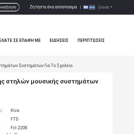
Ζητήστε ένα απόσπασμα
|
Greek
Αναζήτηση
ΕΛΆΤΕ ΣΕ ΕΠΑΦΉ ΜΕ
ΕΙΔΉΣΕΙΣ
ΠΕΡΙΠΤΏΣΕΙΣ
τημάτων Συστημάτων Για Το Σχολείο
ής στηλών μουσικής συστημάτων
ς:
Κίνα
FTD
:
Fcl-220B