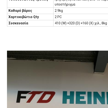
υποστήριγμα
Καθαρό βάρος
2.9kg
Χαρτοκιβώτιο Qty
2 PC
Συσκευασία
410 (W) ×320 (D) ×160 (Χ) χιλ., 8kg