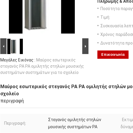
Πληρωμής & Αποσ
Ποσότητα παραγγ
Τιμή:
Συσκευασία λεπτ
Χρόνος παράδοσ
Δυνατότητα προ
Επικοινωνία
Μεγάλες Εικόνας :
Μαύρος εσωτερικός
στεγανός PA PA ομιλητής στηλών μουσικής
συστημάτων συστημάτων για το σχολείο
Μαύρος εσωτερικός στεγανός PA PA ομιλητής στηλών μο
σχολείο
περιγραφή
Στεγανός ομιλητής στηλών
Εκτι
Περιγραφή:
μουσικής συστημάτων PA
δύναμ