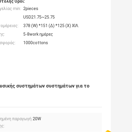
τολής Όροι:
ελίας min:
2pieces
USD21.75~25.75
ομέρειες:
378 (W) *151 (Δ) *125 (Χ) ΧΙΛ.
ης:
5-8work ημέρες
σφοράς:
1000cottons
υσικής συστημάτων συστημάτων για το
μημένη παραγωγή
20W
ης: