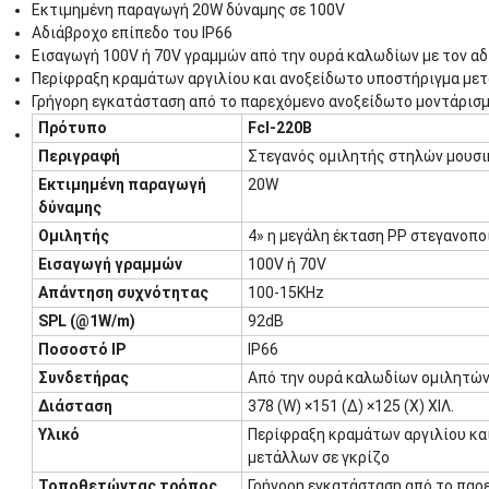
Εκτιμημένη παραγωγή 20W δύναμης σε 100V
Αδιάβροχο επίπεδο του IP66
Εισαγωγή 100V ή 70V γραμμών από την ουρά καλωδίων με τον α
Περίφραξη κραμάτων αργιλίου και ανοξείδωτο υποστήριγμα μετ
Γρήγορη εγκατάσταση από το παρεχόμενο ανοξείδωτο μοντάρισμ
Πρότυπο
Fcl-220B
Περιγραφή
Στεγανός ομιλητής στηλών μουσ
Εκτιμημένη παραγωγή
20W
δύναμης
Ομιλητής
4» η μεγάλη έκταση PP στεγανοπο
Εισαγωγή γραμμών
100V ή 70V
Απάντηση συχνότητας
100-15KHz
SPL (@1W/m)
92dB
Ποσοστό IP
IP66
Συνδετήρας
Από την ουρά καλωδίων ομιλητών
Διάσταση
378 (W) ×151 (Δ) ×125 (Χ) ΧΙΛ.
Υλικό
Περίφραξη κραμάτων αργιλίου κα
μετάλλων σε γκρίζο
Τοποθετώντας τρόπος
Γρήγορη εγκατάσταση από το παρ