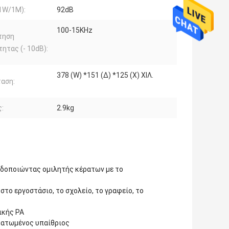
1W/1M):
92dB
100-15KHz
τηση
ητας (- 10dB):
378 (W) *151 (Δ) *125 (Χ) ΧΙΛ.
αση:
:
2.9kg
ιδοποιώντας ομιλητής κέρατων με το
 στο εργοστάσιο, το σχολείο, το γραφείο, το
ικής PA
ματωμένος υπαίθριος