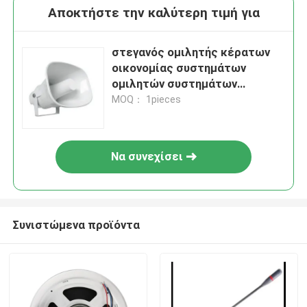
Αποκτήστε την καλύτερη τιμή για
στεγανός ομιλητής κέρατων
οικονομίας συστημάτων
ομιλητών συστημάτων
30W/15W PA 4 ομιλητών PA
MOQ： 1pieces
Να συνεχίσει
Συνιστώμενα προϊόντα