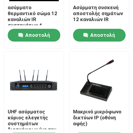
ασύρματο
Ασύρματη συσκευή
θερμαντικό σώμα 12
αποστολής σημάτων
Περίπου εμείς
καναλιών IR
12 καναλιών IR
συστημάτων 4
ομιλητών PA
Αποστολή
Αποστολή
Γύρος εργοστασίων
ερώτησης
ερώτησης
Ποιοτικός έλεγχος
Μας ελάτε σε επαφή με
Ειδήσεις
Περιπτώσεις
UHF ασύρματος
Μακρινό μικρόφωνο
κύριος ελεγκτής
δικτύων IP (οθόνη
συστημάτων
αφής)
διασκέψεων (με την
Ενισχυτής συστημάτων PA