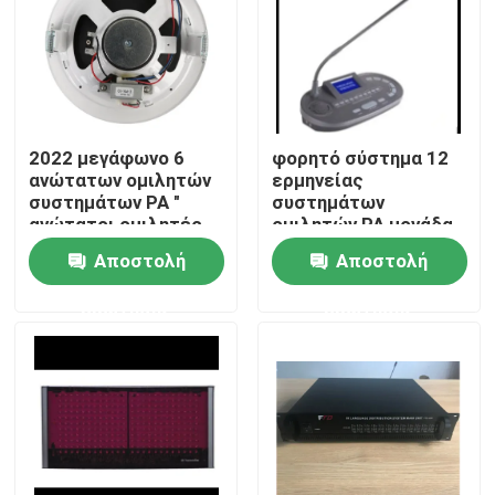
2022 μεγάφωνο 6
φορητό σύστημα 12
ανώτατων ομιλητών
ερμηνείας
συστημάτων PA "
συστημάτων
ανώτατοι ομιλητές
ομιλητών PA μονάδα
1.5W-3W-6W
διερμηνέων καναλιών
Αποστολή
Αποστολή
ερώτησης
ερώτησης
Σπίτι
Προϊόντα
Βίντεο