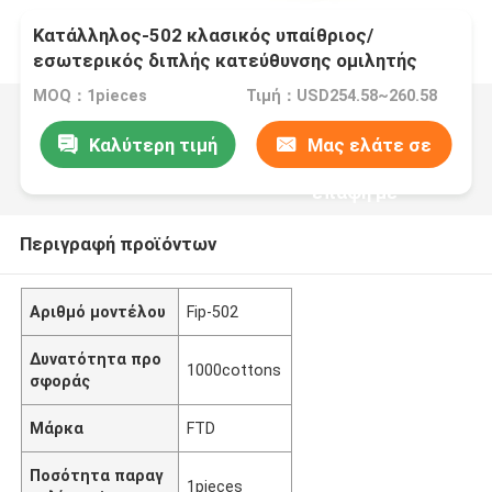
Κατάλληλος-502 κλασικός υπαίθριος/
εσωτερικός διπλής κατεύθυνσης ομιλητής
συστημάτων επικοινωνίας PA δικτύων IP
MOQ：1pieces
Τιμή：USD254.58~260.58
Καλύτερη τιμή
Μας ελάτε σε
επαφή με
Περιγραφή προϊόντων
Αριθμό μοντέλου
Fip-502
Δυνατότητα προ
1000cottons
σφοράς
Μάρκα
FTD
Ποσότητα παραγ
1pieces