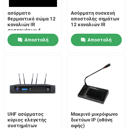
ασύρματο
Ασύρματη συσκευή
Περίπου εμείς
θερμαντικό σώμα 12
αποστολής σημάτων
καναλιών IR
12 καναλιών IR
συστημάτων 4
Γύρος εργοστασίων
ομιλητών PA
Αποστολή
Αποστολή
ερώτησης
ερώτησης
Ποιοτικός έλεγχος
Μας ελάτε σε επαφή με
Ειδήσεις
Περιπτώσεις
UHF ασύρματος
Μακρινό μικρόφωνο
κύριος ελεγκτής
δικτύων IP (οθόνη
συστημάτων
αφής)
Ενισχυτής συστημάτων PA