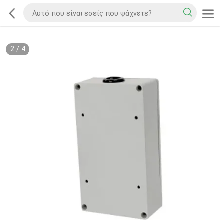
2
/
4