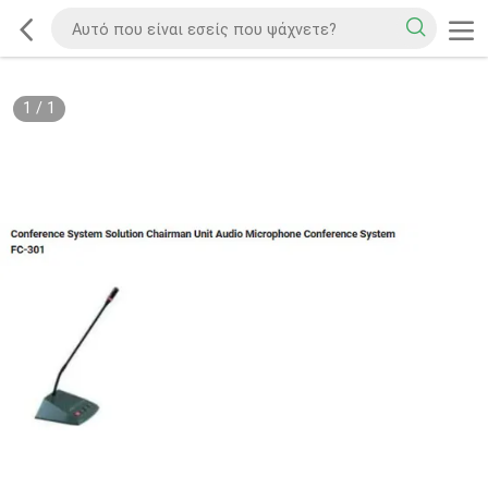
1
/
1