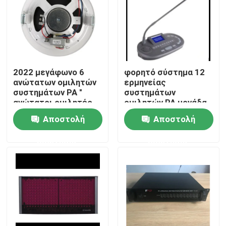
2022 μεγάφωνο 6
φορητό σύστημα 12
ανώτατων ομιλητών
ερμηνείας
συστημάτων PA "
συστημάτων
ανώτατοι ομιλητές
ομιλητών PA μονάδα
1.5W-3W-6W
διερμηνέων καναλιών
Αποστολή
Αποστολή
ερώτησης
ερώτησης
Σπίτι
Προϊόντα
Βίντεο