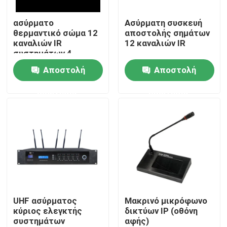
ασύρματο
Ασύρματη συσκευή
Περίπου εμείς
θερμαντικό σώμα 12
αποστολής σημάτων
καναλιών IR
12 καναλιών IR
συστημάτων 4
Γύρος εργοστασίων
ομιλητών PA
Αποστολή
Αποστολή
ερώτησης
ερώτησης
Ποιοτικός έλεγχος
Μας ελάτε σε επαφή με
Ειδήσεις
Περιπτώσεις
UHF ασύρματος
Μακρινό μικρόφωνο
κύριος ελεγκτής
δικτύων IP (οθόνη
συστημάτων
αφής)
Ενισχυτής συστημάτων PA