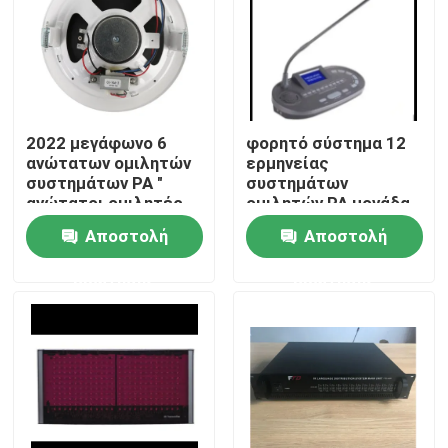
2022 μεγάφωνο 6
φορητό σύστημα 12
ανώτατων ομιλητών
ερμηνείας
συστημάτων PA "
συστημάτων
ανώτατοι ομιλητές
ομιλητών PA μονάδα
1.5W-3W-6W
διερμηνέων καναλιών
Αποστολή
Αποστολή
ερώτησης
ερώτησης
Σπίτι
Προϊόντα
Βίντεο