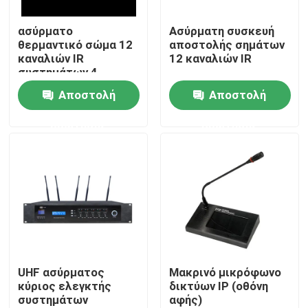
ασύρματο
Ασύρματη συσκευή
Περίπου εμείς
θερμαντικό σώμα 12
αποστολής σημάτων
καναλιών IR
12 καναλιών IR
συστημάτων 4
Γύρος εργοστασίων
ομιλητών PA
Αποστολή
Αποστολή
ερώτησης
ερώτησης
Ποιοτικός έλεγχος
Μας ελάτε σε επαφή με
Ειδήσεις
Περιπτώσεις
UHF ασύρματος
Μακρινό μικρόφωνο
κύριος ελεγκτής
δικτύων IP (οθόνη
συστημάτων
αφής)
Ενισχυτής συστημάτων PA