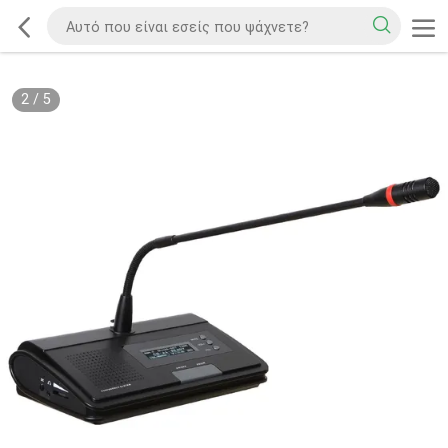
2
/
5