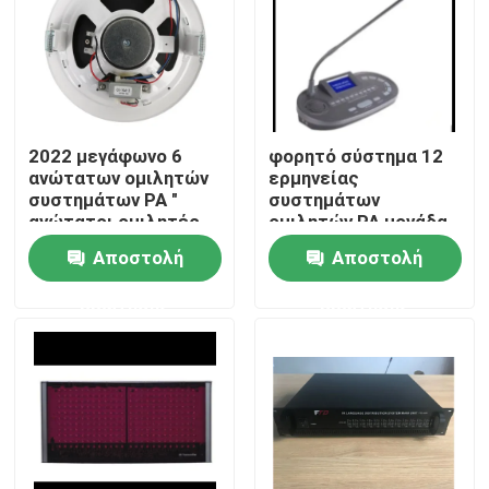
2022 μεγάφωνο 6
φορητό σύστημα 12
ανώτατων ομιλητών
ερμηνείας
συστημάτων PA "
συστημάτων
ανώτατοι ομιλητές
ομιλητών PA μονάδα
1.5W-3W-6W
διερμηνέων καναλιών
Αποστολή
Αποστολή
ερώτησης
ερώτησης
Σπίτι
Προϊόντα
Βίντεο