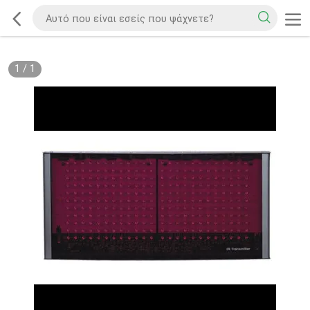
1
/
1