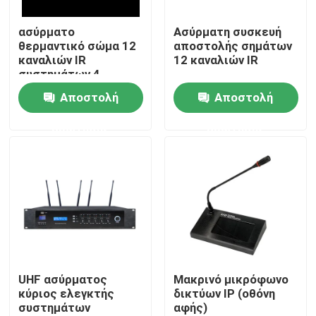
ασύρματο
Ασύρματη συσκευή
Περίπου εμείς
θερμαντικό σώμα 12
αποστολής σημάτων
καναλιών IR
12 καναλιών IR
συστημάτων 4
Γύρος εργοστασίων
ομιλητών PA
Αποστολή
Αποστολή
ερώτησης
ερώτησης
Ποιοτικός έλεγχος
Μας ελάτε σε επαφή με
Ειδήσεις
Περιπτώσεις
UHF ασύρματος
Μακρινό μικρόφωνο
κύριος ελεγκτής
δικτύων IP (οθόνη
συστημάτων
αφής)
Ενισχυτής συστημάτων PA