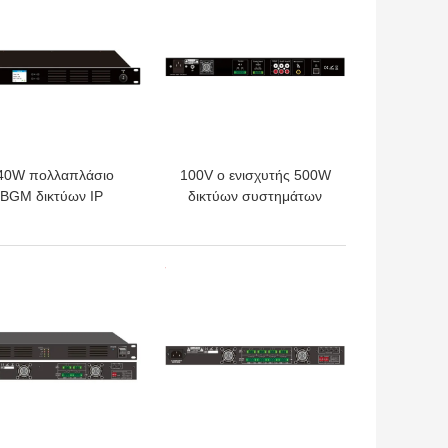
40W πολλαπλάσιο
100V ο ενισχυτής 500W
BGM δικτύων IP
δικτύων συστημάτων
σύστημα τέσσερα
δικτύων PA IP
νισχυτών ενισχυτής
ενσωματώνει τον
δύναμης καναλιών
ακουστικό
ΎΤΕΡΗ ΤΙΜΉ
ΚΑΛΎΤΕΡΗ ΤΙΜΉ
αποκωδικοποιητή
δικτύων