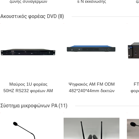
ζώνης συναγερμών
s Ν εκκένωσης
ζ
πυρκαγιάς συστημάτων
συστημάτων
5
εκκένωσης φωνής
συναγερμών πυρκαγιάς
φ
Ακουστικός φορέας DVD
(8)
μετάλλων EVAC 60HZ
φωνής FTD
ΚΑΛΎΤΕΡΗ ΤΙΜΉ
ΚΑΛΎΤΕΡΗ ΤΙΜΉ
ΚΑΛ
500W 6
Μαύρος 1U φορέας
Ψηφιακός AM FM ODM
FT
50HZ RS232 φορέων AM
482*240*44mm δεκτών
φορ
FM DVD ύψους Mp3
ελαφριών ακουστικών
128
DVD ακουστικός
DVD φορέων
Σύστημα μικροφώνων PA
(11)
ΚΑΛΎΤΕΡΗ ΤΙΜΉ
ΚΑΛΎΤΕΡΗ ΤΙΜΉ
ΚΑΛ