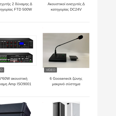
σχυτής 2 δύναμης Δ
Ακουστικοί ενισχυτές Δ
τηγορίας FTD 500W
κατηγορίας DC24V
γχώριο ακουστικό
4*500W για την
ηχητικό σύστημα
επιχειρησιακή υψηλή
καναλιών
αποδοτικότητα
ΎΤΕΡΗ ΤΙΜΉ
ΚΑΛΎΤΕΡΗ ΤΙΜΉ
6*60W ακουστική
6 Gooseneck ζώνης
ναμη Amp ISO9001
μακρινό σύστημα
S μητρών ενισχυτών
μικροφώνων
6×6 μητρών
σελιδοποίησης κλήσης
για τον ακουστικό
ΎΤΕΡΗ ΤΙΜΉ
ΚΑΛΎΤΕΡΗ ΤΙΜΉ
ενισχυτή μητρών