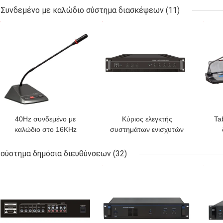
συνδιαλέξεων
υπολογιστών γραφείου
Συνδεμένο με καλώδιο σύστημα διασκέψεων
(11)
καθορισμού
8MHz
ΚΑΛΎΤΕΡΗ ΤΙΜΉ
ΚΑΛΎΤΕΡΗ ΤΙΜΉ
ΚΑΛ
40Hz συνδεμένο με
Κύριος ελεγκτής
Ta
καλώδιο στο 16KHz
συστημάτων ενισχυτών
σύστημα διασκέψεων ο
PA δύναμης AC115V
συ
πρόεδρος Unit Mic
50Hz στερεοφωνικός
σύστημα δημόσια διευθύνσεων
(32)
System With 2 μετρά το
εκ
ΚΑΛΎΤΕΡΗ ΤΙΜΉ
ΚΑΛΎΤΕΡΗ ΤΙΜΉ
ΚΑΛ
καλώδιο