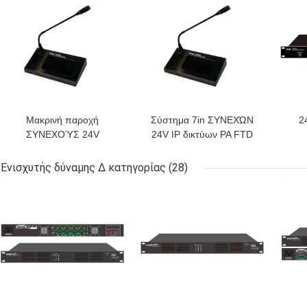
Μακρινή παροχή
Σύστημα 7in ΣΥΝΕΧΏΝ
2
ΣΥΝΕΧΟΎΣ 24V
24V IP δικτύων PA FTD
ηλεκτρικού ρεύματος
μακρινό βασισμένο στη
μικροφώνων
IP μικρόφωνο οθόνης
ε
Ενισχυτής δύναμης Δ κατηγορίας
(28)
σελιδοποίησης οθόνης
αφής LCD
ΚΑΛΎΤΕΡΗ ΤΙΜΉ
ΚΑΛΎΤΕΡΗ ΤΙΜΉ
ΚΑΛ
αφής δικτύων IP