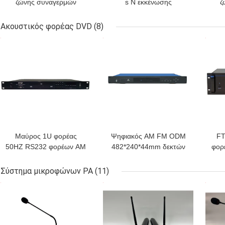
ζώνης συναγερμών
s Ν εκκένωσης
ζ
πυρκαγιάς συστημάτων
συστημάτων
5
εκκένωσης φωνής
συναγερμών πυρκαγιάς
φ
Ακουστικός φορέας DVD
(8)
μετάλλων EVAC 60HZ
φωνής FTD
ΚΑΛΎΤΕΡΗ ΤΙΜΉ
ΚΑΛΎΤΕΡΗ ΤΙΜΉ
ΚΑΛ
500W 6
Μαύρος 1U φορέας
Ψηφιακός AM FM ODM
FT
50HZ RS232 φορέων AM
482*240*44mm δεκτών
φορ
FM DVD ύψους Mp3
ελαφριών ακουστικών
128
DVD ακουστικός
DVD φορέων
Σύστημα μικροφώνων PA
(11)
ΚΑΛΎΤΕΡΗ ΤΙΜΉ
ΚΑΛΎΤΕΡΗ ΤΙΜΉ
ΚΑΛ