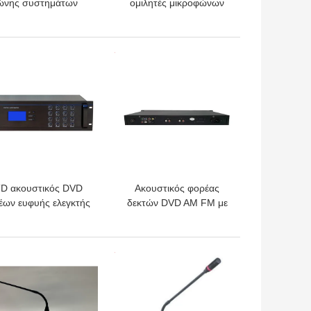
ώνης συστημάτων
ομιλητές μικροφώνων
00W 6 εκκένωσης
EN54-24 πυροσβεστών
ωνής συναγερμών
συστημάτων
πυρκαγιάς CE
συναγερμών χρονικής
ΎΤΕΡΗ ΤΙΜΉ
ΚΑΛΎΤΕΡΗ ΤΙΜΉ
ελεγκτικοί φωνής
D ακουστικός DVD
Ακουστικός φορέας
έων ευφυής ελεγκτής
δεκτών DVD AM FM με
 μητρών 16 καναλιών
USB και το SD 20Hz σε
ακουστικός ζώνες
20KHz
ΎΤΕΡΗ ΤΙΜΉ
ΚΑΛΎΤΕΡΗ ΤΙΜΉ