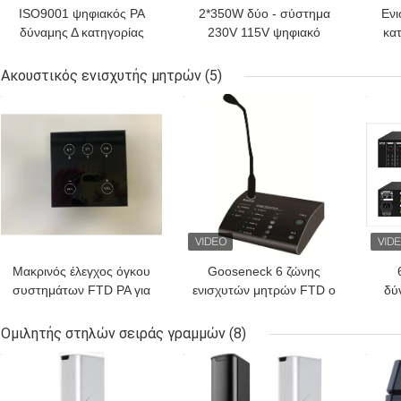
ISO9001 ψηφιακός PA
2*350W δύο - σύστημα
Ενι
δύναμης Δ κατηγορίας
230V 115V ψηφιακό
κα
ενισχυτής 120W 115V
ακουστικό Amp
ε
ενισχυτών
ενισχυτών PA δύναμης
Ακουστικός ενισχυτής μητρών
(5)
καναλιών
ΚΑΛΎΤΕΡΗ ΤΙΜΉ
ΚΑΛΎΤΕΡΗ ΤΙΜΉ
ΚΑΛ
Μακρινός έλεγχος όγκου
Gooseneck 6 ζώνης
συστημάτων FTD PA για
ενισχυτών μητρών FTD ο
δύ
το ακουστικό καλώδιο
ακουστικός μαύρος
RoH
ενισχυτών RS485
μακρινός Μαύρος
Ομιλητής στηλών σειράς γραμμών
(8)
μητρών
μικροφώνων κλήσης
ΚΑΛΎΤΕΡΗ ΤΙΜΉ
ΚΑΛΎΤΕΡΗ ΤΙΜΉ
ΚΑΛ
σελιδοποιώντας