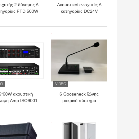
σχυτής 2 δύναμης Δ
Ακουστικοί ενισχυτές Δ
τηγορίας FTD 500W
κατηγορίας DC24V
γχώριο ακουστικό
4*500W για την
ηχητικό σύστημα
επιχειρησιακή υψηλή
καναλιών
αποδοτικότητα
ΎΤΕΡΗ ΤΙΜΉ
ΚΑΛΎΤΕΡΗ ΤΙΜΉ
6*60W ακουστική
6 Gooseneck ζώνης
ναμη Amp ISO9001
μακρινό σύστημα
S μητρών ενισχυτών
μικροφώνων
6×6 μητρών
σελιδοποίησης κλήσης
για τον ακουστικό
ΎΤΕΡΗ ΤΙΜΉ
ΚΑΛΎΤΕΡΗ ΤΙΜΉ
ενισχυτή μητρών