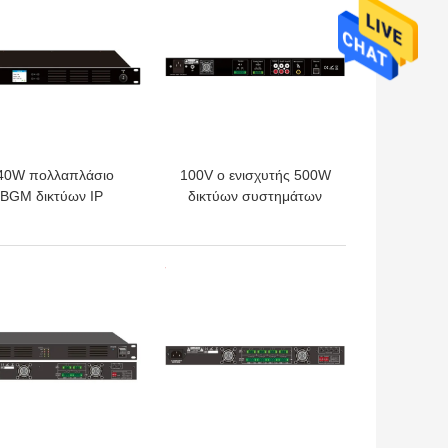
40W πολλαπλάσιο
100V ο ενισχυτής 500W
BGM δικτύων IP
δικτύων συστημάτων
σύστημα τέσσερα
δικτύων PA IP
νισχυτών ενισχυτής
ενσωματώνει τον
δύναμης καναλιών
ακουστικό
ΎΤΕΡΗ ΤΙΜΉ
ΚΑΛΎΤΕΡΗ ΤΙΜΉ
αποκωδικοποιητή
δικτύων