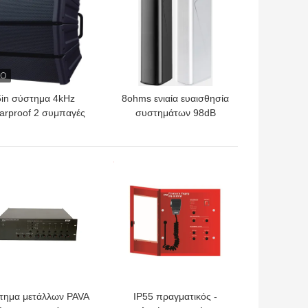
5in σύστημα 4kHz
8ohms ενιαία ευαισθησία
rproof 2 συμπαγές
συστημάτων 98dB
μμών τρόπων σειράς
ομιλητών PA ομιλητών
μιλητών PA στηλών
στηλών σειράς γραμμών
ΎΤΕΡΗ ΤΙΜΉ
ΚΑΛΎΤΕΡΗ ΤΙΜΉ
τημα μετάλλων PAVA
IP55 πραγματικός -