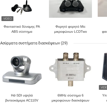
Φανταστικό δύναμης PA
Φορητό φορητό Mic
ABS σύστημα
μικροφώνων LCDTwo
φα
μικροφώνων
σύστημα μικροφώνων
επιτραπέζιας 48V για τη
διασκέψεων UHF
μι
Ασύρματα συστήματα διασκέψεων
(29)
αίθουσα συνδιαλέξεων
ασύρματο
D
ΚΑΛΎΤΕΡΗ ΤΙΜΉ
ΚΑΛΎΤΕΡΗ ΤΙΜΉ
ΚΑΛ
Hd-SDI υψηλά
6MHz σύστημα 6
Υπ
βιντεοκάμερα AC110V
μικροφώνων διασκέψεων
AC220V αίθουσας
στους διανομείς IR
στα