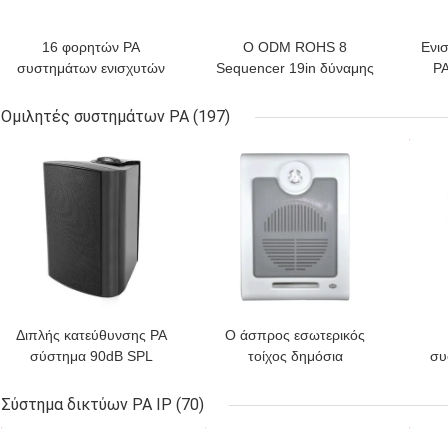
16 φορητών PA
Ο ODM ROHS 8
Ενι
συστημάτων ενισχυτών
Sequencer 19in δύναμης
P
350W Ampli ωμ ηχητικών
ενισχυτών δύναμης
συστημάτων δύναμης
αναμικτών καναλιών PA
Ομιλητές συστημάτων PA
(197)
ράφι τοποθετεί
ΚΑΛΎΤΕΡΗ ΤΙΜΉ
ΚΑΛΎΤΕΡΗ ΤΙΜΉ
ΚΑΛ
Διπλής κατεύθυνσης PA
Ο άσπρος εσωτερικός
σύστημα 90dB SPL
τοίχος δημόσια
συ
ομιλητών συστημάτων
διευθύνσεων τοποθετεί
δ
RoHS ISO9001 με τα
τον ομιλητή 6W σε 10W
ομι
Σύστημα δικτύων PA IP
(70)
μαύρα κάγκελα μετάλλων
100V
ξε
ΚΑΛΎΤΕΡΗ ΤΙΜΉ
ΚΑΛΎΤΕΡΗ ΤΙΜΉ
ΚΑΛ