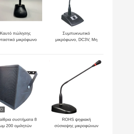
Καυτό πώλησης
Συμπυκνωτικό
νταστικό μικρόφωνο
μικρόφωνο, DC3V, Μη
συμπυκνωτών
ισορροπημένη έξοδος
κροφώνων δύναμης
c3v συνδεμένο με
ΎΤΕΡΗ ΤΙΜΉ
ΚΑΛΎΤΕΡΗ ΤΙΜΉ
καλώδιο Tabletop
αίθρια συστήματα 8
ROHS ψηφιακή
ωμ 200 ομιλητών
σύσκεψης μικροφώνων
δίων RoHS ομιλητής
μονάδα εκπροσώπων