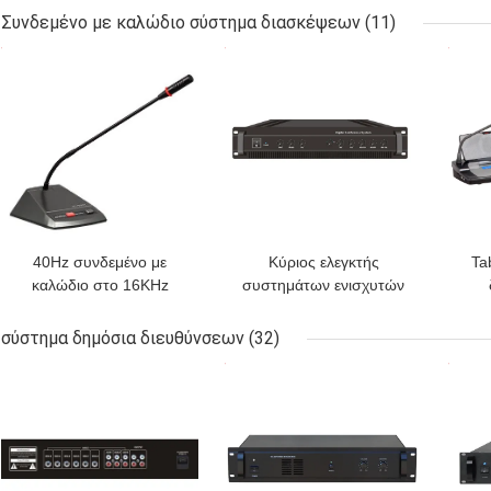
συνδιαλέξεων
υπολογιστών γραφείου
Συνδεμένο με καλώδιο σύστημα διασκέψεων
(11)
καθορισμού
8MHz
ΚΑΛΎΤΕΡΗ ΤΙΜΉ
ΚΑΛΎΤΕΡΗ ΤΙΜΉ
ΚΑΛ
40Hz συνδεμένο με
Κύριος ελεγκτής
Ta
καλώδιο στο 16KHz
συστημάτων ενισχυτών
σύστημα διασκέψεων ο
PA δύναμης AC115V
συ
πρόεδρος Unit Mic
50Hz στερεοφωνικός
σύστημα δημόσια διευθύνσεων
(32)
System With 2 μετρά το
εκ
ΚΑΛΎΤΕΡΗ ΤΙΜΉ
ΚΑΛΎΤΕΡΗ ΤΙΜΉ
ΚΑΛ
καλώδιο