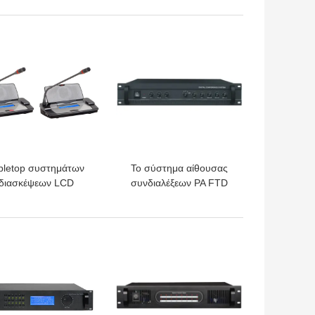
κέρατων Watt PA
συστημάτων ασύρματη
υπέρυθρη
ΎΤΕΡΗ ΤΙΜΉ
ΚΑΛΎΤΕΡΗ ΤΙΜΉ
bletop συστημάτων
Το σύστημα αίθουσας
διασκέψεων LCD
συνδιαλέξεων PA FTD
νδεμένη με καλώδιο
ενσωμάτωσε τον
επίδειξη μονάδα
ενισχυτή RoHS ISO9001
προσώπων για την
2×50W
ΎΤΕΡΗ ΤΙΜΉ
ΚΑΛΎΤΕΡΗ ΤΙΜΉ
κυβέρνηση