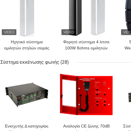
Ηχητικό σύστημα
Φορητό σύστημα 4 ίντσα
ομιλητών στηλών σειράς
100W 8ohms ομιλητών
Wea
γραμμών ISO9001
στηλών σειράς γραμμών
γρα
12.5W 25W 50W για το
ο
Σύστημα εκκένωσης φωνής
(28)
σπίτι
ΚΑΛΎΤΕΡΗ ΤΙΜΉ
ΚΑΛΎΤΕΡΗ ΤΙΜΉ
ΚΑΛ
Ενισχυτής Δ κατηγορίας
Αναλογία CE ζώνης 70dB
Σύσ