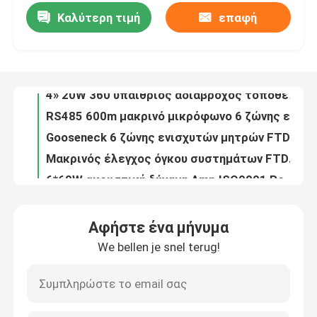
Καλύτερη τιμή
επαφή
4» 20W 360 υπαίθριος αδιάβροχος τοποθετημένος τοίχος ομιλητής βαθμού PA
RS485 600m μακρινό μικρόφωνο 6 ζώνης ενισχυτών συστημάτων PA μέχρι 8 μονάδες
Περίπου εμείς
Gooseneck 6 ζώνης ενισχυτών μητρών FTD ο ακουστικός μαύρος μακρινός Μαύρος μικροφώνων κλήσης σελιδοποιώντας
Μακρινός έλεγχος όγκου συστημάτων FTD PA για το ακουστικό καλώδιο ενισχυτών RS485 μητρών
Γύρος εργοστασίων
6*60W ακουστική δύναμη Amp ISO9001 RoHS μητρών ενισχυτών 6×6 μητρών
FTD ακουστικός DVD φορέων ευφυής ελεγκτής 128 μητρών 16 καναλιών ακουστικός ζώνες
Ποιοτικός έλεγχος
6 Amp αναμικτών ενισχυτών συστημάτων ζώνης 350W PA υποστήριξη 8 μακρινός καλώντας σταθμός
Μαύρος ακουστικός ενισχυτής 6 ζώνη 240W αναμικτών PA
Μας ελάτε σε επαφή με
Υποστήριξη Max 8 μακρινός ενισχυτής 6 συστημάτων PA ενισχυτής δύναμης ζώνης 120W
Το μαύρο 2U ομιλητών cOem 60W ράφι ενισχυτών τοποθετεί τον ενισχυτή αναμικτών
Ειδήσεις
Αφήστε ένα μήνυμα
Κατανάλωση ισχύος ενισχυτών 1750W δύναμης Δ κατηγορίας καναλιών FTD 4*350W 4
We bellen je snel terug!
ODM συστημάτων δημόσια διευθύνσεων ενισχυτών δύναμης Δ κατηγορίας εγχώριων θεάτρων 230V 4*240W
Περιπτώσεις
Τέσσερα ενότητα ISO9001 ενισχυτών δύναμης Δ κατηγορίας καναλιών 4*120W
2*350W δύο - σύστημα 230V 115V ψηφιακό ακουστικό Amp ενισχυτών PA δύναμης καναλιών
Ενισχυτής συστημάτων PA
Ψηφιακός PA κατηγορίας ενισχυτής 240w Amp 2 Δ υψηλής θερμοκρασίας προστασία καναλιών