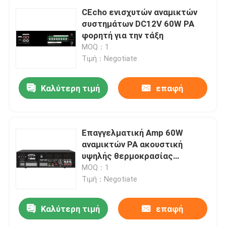
CEcho ενισχυτών αναμικτών
συστημάτων DC12V 60W PA
φορητή για την τάξη
MOQ：1
Τιμή：Negotiate
Καλύτερη τιμή
επαφή
Επαγγελματική Amp 60W
αναμικτών PA ακουστική
υψηλής θερμοκρασίας
αντίσταση ενισχυτών
MOQ：1
Τιμή：Negotiate
Καλύτερη τιμή
επαφή