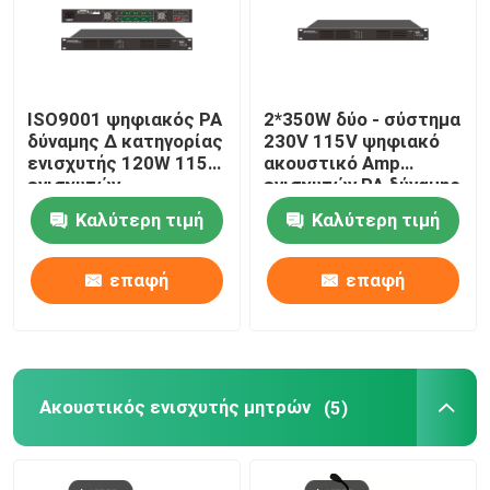
ISO9001 ψηφιακός PA
2*350W δύο - σύστημα
δύναμης Δ κατηγορίας
230V 115V ψηφιακό
ενισχυτής 120W 115V
ακουστικό Amp
ενισχυτών
ενισχυτών PA δύναμης
καναλιών
Καλύτερη τιμή
Καλύτερη τιμή
επαφή
επαφή
Ακουστικός ενισχυτής μητρών
(5)