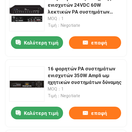
ενισχυτών 24VDC 60W
λεκτικών PA συστημάτων
ανθεκτικός
MOQ：1
Τιμή：Negotiate
Καλύτερη τιμή
επαφή
16 φορητών PA συστημάτων
ενισχυτών 350W Ampli ωμ
ηχητικών συστημάτων δύναμης
MOQ：1
Τιμή：Negotiate
Καλύτερη τιμή
επαφή