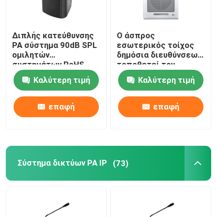
Διπλής κατεύθυνσης
Ο άσπρος
PA σύστημα 90dB SPL
εσωτερικός τοίχος
ομιλητών
δημόσια διευθύνσεων
συστημάτων RoHS
τοποθετεί τον
ISO9001 με τα μαύρα
ομιλητή 6W σε 10W
Καλύτερη τιμή
Καλύτερη τιμή
κάγκελα μετάλλων
100V
επαφή
επαφή
Σύστημα δικτύων PA IP
(73)