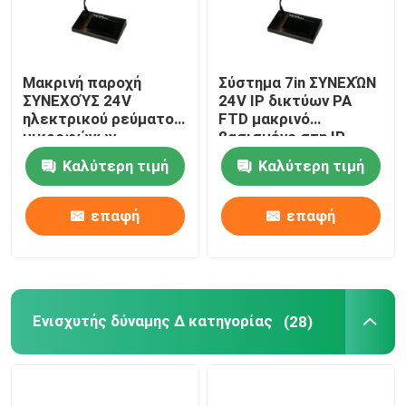
Μακρινή παροχή
Σύστημα 7in ΣΥΝΕΧΏΝ
ΣΥΝΕΧΟΎΣ 24V
24V IP δικτύων PA
ηλεκτρικού ρεύματος
FTD μακρινό
μικροφώνων
βασισμένο στη IP
σελιδοποίησης
μικρόφωνο οθόνης
Καλύτερη τιμή
Καλύτερη τιμή
οθόνης αφής δικτύων
αφής LCD
IP
επαφή
επαφή
Ενισχυτής δύναμης Δ κατηγορίας
(28)