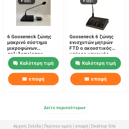
6 Gooseneck ζώνης
Gooseneck 6 ζώνης
μακρινό σύστημα
ενισχυτών μητρών
μικροφώνων
FTD ο ακουστικός
σελιδοποίησης
μαύρος μακρινός
κλήσης για τον
Μαύρος μικροφώνων
Καλύτερη τιμή
Καλύτερη τιμή
ακουστικό ενισχυτή
κλήσης
μητρών
σελιδοποιώντας
επαφή
επαφή
Δείτε περισσότερων
Αρχική Σελίδα
Περίπου εμείς
επαφή
Desktop Site