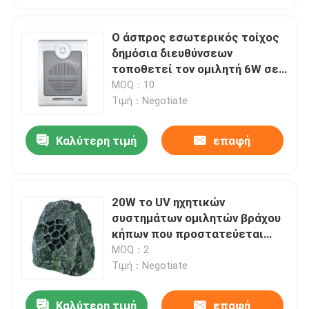
Ο άσπρος εσωτερικός τοίχος
δημόσια διευθύνσεων
τοποθετεί τον ομιλητή 6W σε
10W 100V
MOQ：10
Τιμή：Negotiate
Καλύτερη τιμή
επαφή
20W το UV ηχητικών
συστημάτων ομιλητών βράχου
κήπων που προστατεύεται
στεγανοποιήστε
MOQ：2
Τιμή：Negotiate
Καλύτερη τιμή
επαφή