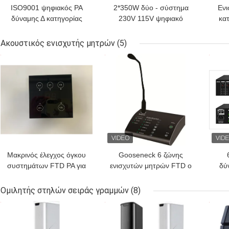
ISO9001 ψηφιακός PA
2*350W δύο - σύστημα
Ενι
δύναμης Δ κατηγορίας
230V 115V ψηφιακό
κα
ενισχυτής 120W 115V
ακουστικό Amp
ε
ενισχυτών
ενισχυτών PA δύναμης
Ακουστικός ενισχυτής μητρών
(5)
καναλιών
ΚΑΛΎΤΕΡΗ ΤΙΜΉ
ΚΑΛΎΤΕΡΗ ΤΙΜΉ
ΚΑΛ
Μακρινός έλεγχος όγκου
Gooseneck 6 ζώνης
συστημάτων FTD PA για
ενισχυτών μητρών FTD ο
δύ
το ακουστικό καλώδιο
ακουστικός μαύρος
RoH
ενισχυτών RS485
μακρινός Μαύρος
Ομιλητής στηλών σειράς γραμμών
(8)
μητρών
μικροφώνων κλήσης
ΚΑΛΎΤΕΡΗ ΤΙΜΉ
ΚΑΛΎΤΕΡΗ ΤΙΜΉ
ΚΑΛ
σελιδοποιώντας