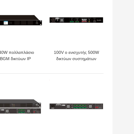
40W πολλαπλάσιο
100V ο ενισχυτής 500W
BGM δικτύων IP
δικτύων συστημάτων
σύστημα τέσσερα
δικτύων PA IP
νισχυτών ενισχυτής
ενσωματώνει τον
δύναμης καναλιών
ακουστικό
ΎΤΕΡΗ ΤΙΜΉ
ΚΑΛΎΤΕΡΗ ΤΙΜΉ
αποκωδικοποιητή
δικτύων