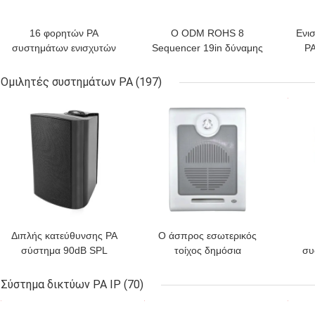
16 φορητών PA
Ο ODM ROHS 8
Ενι
συστημάτων ενισχυτών
Sequencer 19in δύναμης
P
350W Ampli ωμ ηχητικών
ενισχυτών δύναμης
συστημάτων δύναμης
αναμικτών καναλιών PA
Ομιλητές συστημάτων PA
(197)
ράφι τοποθετεί
ΚΑΛΎΤΕΡΗ ΤΙΜΉ
ΚΑΛΎΤΕΡΗ ΤΙΜΉ
ΚΑΛ
Διπλής κατεύθυνσης PA
Ο άσπρος εσωτερικός
σύστημα 90dB SPL
τοίχος δημόσια
συ
ομιλητών συστημάτων
διευθύνσεων τοποθετεί
δ
RoHS ISO9001 με τα
τον ομιλητή 6W σε 10W
ομι
Σύστημα δικτύων PA IP
(70)
μαύρα κάγκελα μετάλλων
100V
ξε
ΚΑΛΎΤΕΡΗ ΤΙΜΉ
ΚΑΛΎΤΕΡΗ ΤΙΜΉ
ΚΑΛ