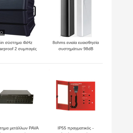
5in σύστημα 4kHz
8ohms ενιαία ευαισθησία
rproof 2 συμπαγές
συστημάτων 98dB
μμών τρόπων σειράς
ομιλητών PA ομιλητών
μιλητών PA στηλών
στηλών σειράς γραμμών
ΎΤΕΡΗ ΤΙΜΉ
ΚΑΛΎΤΕΡΗ ΤΙΜΉ
τημα μετάλλων PAVA
IP55 πραγματικός -