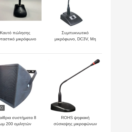
Καυτό πώλησης
Συμπυκνωτικό
νταστικό μικρόφωνο
μικρόφωνο, DC3V, Μη
συμπυκνωτών
ισορροπημένη έξοδος
κροφώνων δύναμης
c3v συνδεμένο με
ΎΤΕΡΗ ΤΙΜΉ
ΚΑΛΎΤΕΡΗ ΤΙΜΉ
καλώδιο Tabletop
αίθρια συστήματα 8
ROHS ψηφιακή
ωμ 200 ομιλητών
σύσκεψης μικροφώνων
δίων RoHS ομιλητής
μονάδα εκπροσώπων