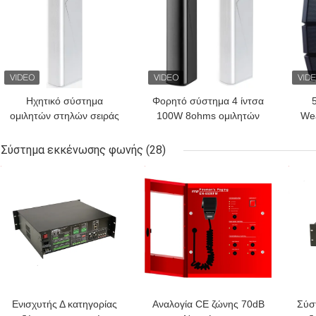
Ηχητικό σύστημα
Φορητό σύστημα 4 ίντσα
ομιλητών στηλών σειράς
100W 8ohms ομιλητών
Wea
γραμμών ISO9001
στηλών σειράς γραμμών
γρα
12.5W 25W 50W για το
ο
Σύστημα εκκένωσης φωνής
(28)
σπίτι
ΚΑΛΎΤΕΡΗ ΤΙΜΉ
ΚΑΛΎΤΕΡΗ ΤΙΜΉ
ΚΑΛ
Ενισχυτής Δ κατηγορίας
Αναλογία CE ζώνης 70dB
Σύσ