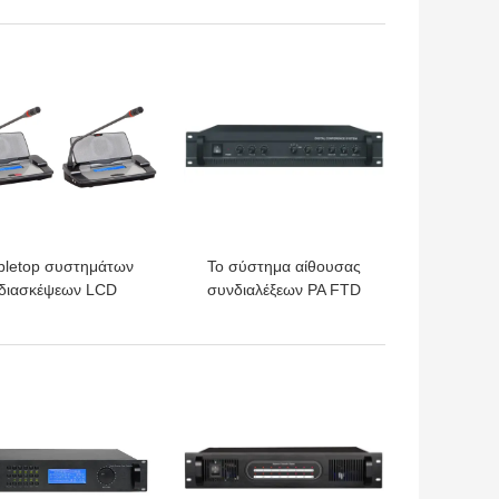
κέρατων Watt PA
συστημάτων ασύρματη
υπέρυθρη
ΎΤΕΡΗ ΤΙΜΉ
ΚΑΛΎΤΕΡΗ ΤΙΜΉ
bletop συστημάτων
Το σύστημα αίθουσας
διασκέψεων LCD
συνδιαλέξεων PA FTD
νδεμένη με καλώδιο
ενσωμάτωσε τον
επίδειξη μονάδα
ενισχυτή RoHS ISO9001
προσώπων για την
2×50W
ΎΤΕΡΗ ΤΙΜΉ
ΚΑΛΎΤΕΡΗ ΤΙΜΉ
κυβέρνηση