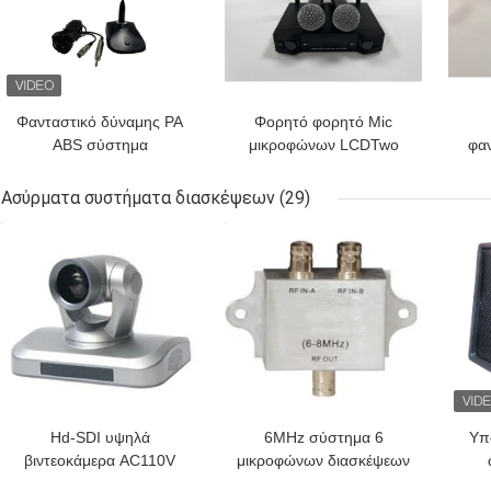
Φανταστικό δύναμης PA
Φορητό φορητό Mic
ABS σύστημα
μικροφώνων LCDTwo
φα
μικροφώνων
σύστημα μικροφώνων
επιτραπέζιας 48V για τη
διασκέψεων UHF
μι
Ασύρματα συστήματα διασκέψεων
(29)
αίθουσα συνδιαλέξεων
ασύρματο
D
ΚΑΛΎΤΕΡΗ ΤΙΜΉ
ΚΑΛΎΤΕΡΗ ΤΙΜΉ
ΚΑΛ
Hd-SDI υψηλά
6MHz σύστημα 6
Υπ
βιντεοκάμερα AC110V
μικροφώνων διασκέψεων
AC220V αίθουσας
στους διανομείς IR
στα