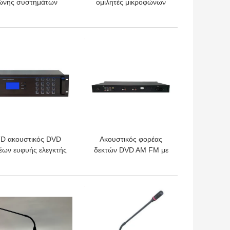
ώνης συστημάτων
ομιλητές μικροφώνων
00W 6 εκκένωσης
EN54-24 πυροσβεστών
ωνής συναγερμών
συστημάτων
πυρκαγιάς CE
συναγερμών χρονικής
ΎΤΕΡΗ ΤΙΜΉ
ΚΑΛΎΤΕΡΗ ΤΙΜΉ
ελεγκτικοί φωνής
D ακουστικός DVD
Ακουστικός φορέας
έων ευφυής ελεγκτής
δεκτών DVD AM FM με
 μητρών 16 καναλιών
USB και το SD 20Hz σε
ακουστικός ζώνες
20KHz
ΎΤΕΡΗ ΤΙΜΉ
ΚΑΛΎΤΕΡΗ ΤΙΜΉ