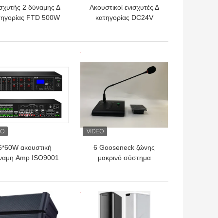
σχυτής 2 δύναμης Δ
Ακουστικοί ενισχυτές Δ
τηγορίας FTD 500W
κατηγορίας DC24V
γχώριο ακουστικό
4*500W για την
ηχητικό σύστημα
επιχειρησιακή υψηλή
καναλιών
αποδοτικότητα
ΎΤΕΡΗ ΤΙΜΉ
ΚΑΛΎΤΕΡΗ ΤΙΜΉ
6*60W ακουστική
6 Gooseneck ζώνης
ναμη Amp ISO9001
μακρινό σύστημα
S μητρών ενισχυτών
μικροφώνων
6×6 μητρών
σελιδοποίησης κλήσης
για τον ακουστικό
ΎΤΕΡΗ ΤΙΜΉ
ΚΑΛΎΤΕΡΗ ΤΙΜΉ
ενισχυτή μητρών