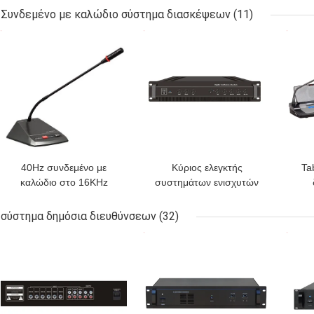
συνδιαλέξεων
υπολογιστών γραφείου
Συνδεμένο με καλώδιο σύστημα διασκέψεων
(11)
καθορισμού
8MHz
ΚΑΛΎΤΕΡΗ ΤΙΜΉ
ΚΑΛΎΤΕΡΗ ΤΙΜΉ
ΚΑΛ
40Hz συνδεμένο με
Κύριος ελεγκτής
Ta
καλώδιο στο 16KHz
συστημάτων ενισχυτών
σύστημα διασκέψεων ο
PA δύναμης AC115V
συ
πρόεδρος Unit Mic
50Hz στερεοφωνικός
σύστημα δημόσια διευθύνσεων
(32)
System With 2 μετρά το
εκ
ΚΑΛΎΤΕΡΗ ΤΙΜΉ
ΚΑΛΎΤΕΡΗ ΤΙΜΉ
ΚΑΛ
καλώδιο