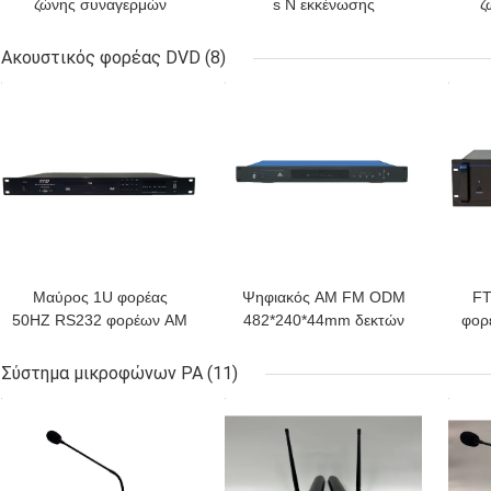
ζώνης συναγερμών
s Ν εκκένωσης
ζ
πυρκαγιάς συστημάτων
συστημάτων
5
εκκένωσης φωνής
συναγερμών πυρκαγιάς
φ
Ακουστικός φορέας DVD
(8)
μετάλλων EVAC 60HZ
φωνής FTD
ΚΑΛΎΤΕΡΗ ΤΙΜΉ
ΚΑΛΎΤΕΡΗ ΤΙΜΉ
ΚΑΛ
500W 6
Μαύρος 1U φορέας
Ψηφιακός AM FM ODM
FT
50HZ RS232 φορέων AM
482*240*44mm δεκτών
φορ
FM DVD ύψους Mp3
ελαφριών ακουστικών
128
DVD ακουστικός
DVD φορέων
Σύστημα μικροφώνων PA
(11)
ΚΑΛΎΤΕΡΗ ΤΙΜΉ
ΚΑΛΎΤΕΡΗ ΤΙΜΉ
ΚΑΛ